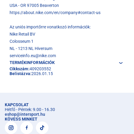
USA - OR 97005 Beaverton
https://about.nike.com/en/company#contact-us
Az uniós importőrre vonatkozó információk:
Nike Retail BV
Colosseum 1
NL - 1213 NL Hiversum
serviceinfo.eu@nike.com
TERMÉKINFORMÁCIÓK
Cikkszám:
409203552
Belistázva:
2026.01.15
KAPCSOLAT
Hétfő - Péntek: 9.00 - 16.30
eshop
@
intersport.hu
KÖVESS MINKET