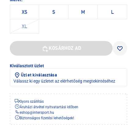
XS
S
M
L
XL
KOSÁRHOZ AD
Kiválasztott üzlet
Üzlet kiválasztása
Válassz ki egy üzletet az elérhetőség megtekintéséhez
Gyors szállítás
Áruházi átvétel nyitvatartási időben
eshop
@
intersport.hu
Biztonságos fizetési lehetőségek!