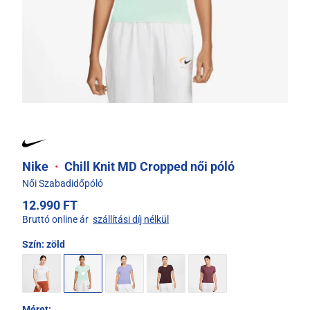
Nike
·
Chill Knit MD Cropped női póló
Női Szabadidőpóló
12.990 FT
Bruttó online ár
szállítási díj nélkül
Szín:
zöld
Méret: