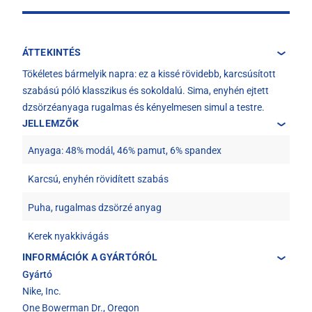
ÁTTEKINTÉS
Tökéletes bármelyik napra: ez a kissé rövidebb, karcsúsított
szabású póló klasszikus és sokoldalú. Sima, enyhén ejtett
dzsörzéanyaga rugalmas és kényelmesen simul a testre.
JELLEMZŐK
Anyaga: 48% modál, 46% pamut, 6% spandex
Karcsú, enyhén rövidített szabás
Puha, rugalmas dzsörzé anyag
Kerek nyakkivágás
INFORMÁCIÓK A GYÁRTÓRÓL
Gyártó
Nike, Inc.
One Bowerman Dr., Oregon