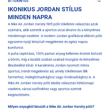
ÁTTEKINTÉS
IKONIKUS JORDAN STÍLUS
MINDEN NAPRA
A Nike Air Jordan Varsity férfi póló tökéletes választás azok
számára, akik szeretik a sportos utcai divatot és a kényelmes
mindennapi viseletet. A modern Jordan grafikával ellátott póló
egyszerre nyújt letisztult megjelenést és egész napos
komfortot.
A puha tapintású, 100% pamut anyag kellemes érzetet biztosít
a bőrön, míg a lazább szabás szabad mozgást és kényelmes
illeszkedést kínál. A karakteres Jordan nyomott minta
sportos, trendi megjelenést ad, amely tökéletesen illik
farmerhez, melegítőnadrághoz vagy rövidnadrághoz is. A
Nike Air Jordan Varsity póló ideális választás hétköznapi
viseletre, városi outfitekhez vagy sportos szettek
kiegészítésére.
Milyen anyagból készült a Nike Air Jordan Varsity póló?