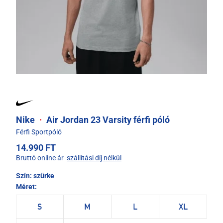
Nike
·
Air Jordan 23 Varsity férfi póló
Férfi Sportpóló
14.990 FT
Bruttó online ár
szállítási díj nélkül
Szín:
szürke
Méret:
S
M
L
XL