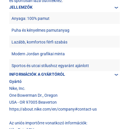
és sportosan laza outfitekhez.
JELLEMZŐK
Anyaga: 100% pamut
Puha és kényelmes pamutanyag
Lazább, komfortos férfi szabás
Modern Jordan grafikai minta
Sportos és utcai stílushoz egyaránt ajánlott
INFORMÁCIÓK A GYÁRTÓRÓL
Gyártó
Nike, Inc.
One Bowerman Dr., Oregon
USA - OR 97005 Beaverton
https://about.nike.com/en/company#contact-us
Az uniós importőrre vonatkozó információk: