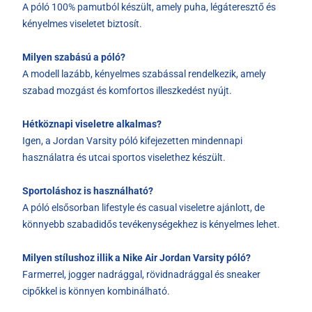
A póló 100% pamutból készült, amely puha, légáteresztő és
kényelmes viseletet biztosít.
Milyen szabású a póló?
A modell lazább, kényelmes szabással rendelkezik, amely
szabad mozgást és komfortos illeszkedést nyújt.
Hétköznapi viseletre alkalmas?
Igen, a Jordan Varsity póló kifejezetten mindennapi
használatra és utcai sportos viselethez készült.
Sportoláshoz is használható?
A póló elsősorban lifestyle és casual viseletre ajánlott, de
könnyebb szabadidős tevékenységekhez is kényelmes lehet.
Milyen stílushoz illik a Nike Air Jordan Varsity póló?
Farmerrel, jogger nadrággal, rövidnadrággal és sneaker
cipőkkel is könnyen kombinálható.