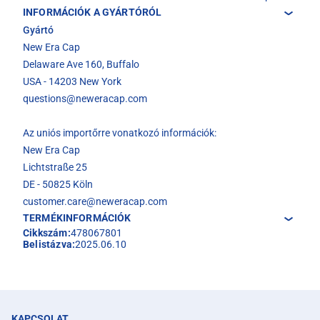
INFORMÁCIÓK A GYÁRTÓRÓL
Gyártó
New Era Cap
Delaware Ave 160, Buffalo
USA - 14203 New York
questions@neweracap.com
Az uniós importőrre vonatkozó információk:
New Era Cap
Lichtstraße 25
DE - 50825 Köln
customer.care@neweracap.com
TERMÉKINFORMÁCIÓK
Cikkszám:
478067801
Belistázva:
2025.06.10
KAPCSOLAT