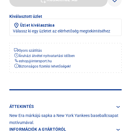
KOSÁRHOZ AD
Kiválasztott üzlet
Üzlet kiválasztása
Válassz ki egy üzletet az elérhetőség megtekintéséhez
Gyors szállítás
Áruházi átvétel nyitvatartási időben
eshop
@
intersport.hu
Biztonságos fizetési lehetőségek!
ÁTTEKINTÉS
New Era márkájú sapka a New York Yankees baseballcsapat
motívumával.
INFORMÁCIÓK A GYÁRTÓRÓL