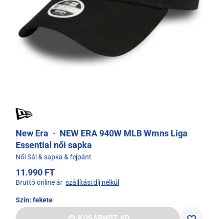
New Era
·
NEW ERA 940W MLB Wmns Liga
Essential női sapka
Női Sál & sapka & fejpánt
11.990 FT
Bruttó online ár
szállítási díj nélkül
Szín:
fekete