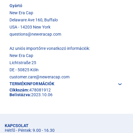
Gyártó
New Era Cap
Delaware Ave 160, Buffalo
USA - 14203 New York
questions@neweracap.com
Az uniós importőrre vonatkozó információk:
New Era Cap
Lichtstraße 25
DE - 50825 Köln
customer.care@neweracap.com
TERMÉKINFORMÁCIÓK
Cikkszám:
478081912
Belistázva:
2023.10.06
KAPCSOLAT
Hétfő - Péntek: 9.00 - 16.30