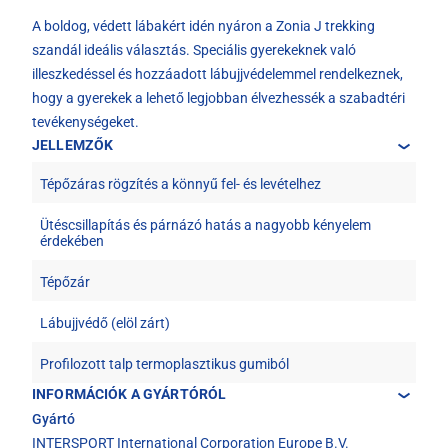
A boldog, védett lábakért idén nyáron a Zonia J trekking
szandál ideális választás. Speciális gyerekeknek való
illeszkedéssel és hozzáadott lábujjvédelemmel rendelkeznek,
hogy a gyerekek a lehető legjobban élvezhessék a szabadtéri
tevékenységeket.
JELLEMZŐK
Tépőzáras rögzítés a könnyű fel- és levételhez
Ütéscsillapítás és párnázó hatás a nagyobb kényelem
érdekében
Tépőzár
Lábujjvédő (elöl zárt)
Profilozott talp termoplasztikus gumiból
INFORMÁCIÓK A GYÁRTÓRÓL
Gyártó
INTERSPORT International Corporation Europe B.V.