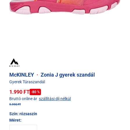
McKINLEY
·
Zonia J gyerek szandál
Gyerek Túraszandál
1.990 FT
-80 %
Bruttó online ár
szállítási díj nélkül
9.990 FT
Szín:
rózsaszín
Méret: