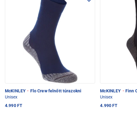
McKINLEY
·
Flo Crew felnőtt túrazokni
McKINLEY
·
Finn C
Unisex
Unisex
4.990 FT
4.990 FT