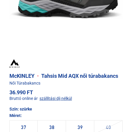
McKINLEY
·
Tahsis Mid AQX női túrabakancs
Női Túrabakancs
36.990 FT
Bruttó online ár
szállítási díj nélkül
Szín:
szürke
Méret:
37
38
39
40