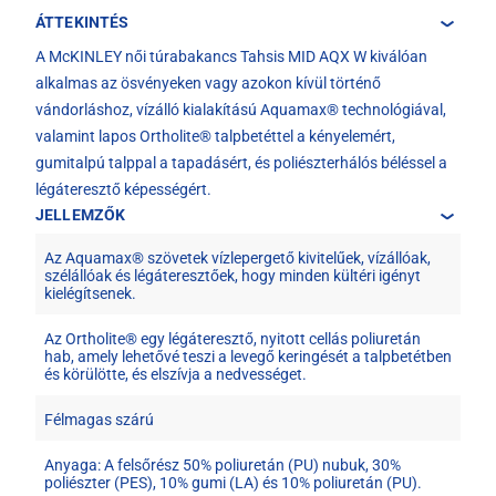
ÁTTEKINTÉS
A McKINLEY női túrabakancs Tahsis MID AQX W kiválóan
alkalmas az ösvényeken vagy azokon kívül történő
vándorláshoz, vízálló kialakítású Aquamax® technológiával,
valamint lapos Ortholite® talpbetéttel a kényelemért,
gumitalpú talppal a tapadásért, és poliészterhálós béléssel a
légáteresztő képességért.
JELLEMZŐK
Az Aquamax® szövetek vízlepergető kivitelűek, vízállóak,
szélállóak és légáteresztőek, hogy minden kültéri igényt
kielégítsenek.
Az Ortholite® egy légáteresztő, nyitott cellás poliuretán
hab, amely lehetővé teszi a levegő keringését a talpbetétben
és körülötte, és elszívja a nedvességet.
Félmagas szárú
Anyaga: A felsőrész 50% poliuretán (PU) nubuk, 30%
poliészter (PES), 10% gumi (LA) és 10% poliuretán (PU).