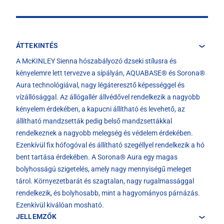
ÁTTEKINTÉS
A McKINLEY Sienna hószabályozó dzseki stílusra és
kényelemre lett tervezve a sípályán, AQUABASE® és Sorona®
Aura technológiával, nagy légáteresztő képességgel és
vízállósággal. Az állógallér állvédővel rendelkezik a nagyobb
kényelem érdekében, a kapucni állítható és levehető, az
állítható mandzsetták pedig belső mandzsettákkal
rendelkeznek a nagyobb melegség és védelem érdekében.
Ezenkívül fix hófogóval és állítható szegéllyel rendelkezik a hó
bent tartása érdekében. A Sorona® Aura egy magas
bolyhosságú szigetelés, amely nagy mennyiségű meleget
tárol. Környezetbarát és szagtalan, nagy rugalmassággal
rendelkezik, és bolyhosabb, mint a hagyományos párnázás.
Ezenkívül kiválóan mosható.
JELLEMZŐK