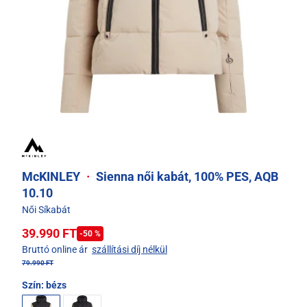
McKINLEY
·
Sienna női kabát, 100% PES, AQB
10.10
Női Síkabát
39.990 FT
-50 %
Bruttó online ár
szállítási díj nélkül
79.990 FT
Szín:
bézs