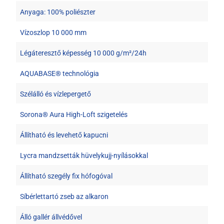
Anyaga: 100% poliészter
Vízoszlop 10 000 mm
Légáteresztő képesség 10 000 g/m²/24h
AQUABASE® technológia
Szélálló és vízlepergető
Sorona® Aura High-Loft szigetelés
Állítható és levehető kapucni
Lycra mandzsetták hüvelykujj-nyílásokkal
Állítható szegély fix hófogóval
Síbérlettartó zseb az alkaron
Álló gallér állvédővel