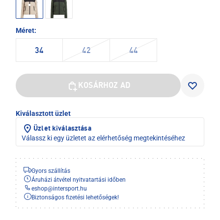
Méret:
34
42
44
KOSÁRHOZ AD
Kiválasztott üzlet
Üzlet kiválasztása
Válassz ki egy üzletet az elérhetőség megtekintéséhez
Gyors szállítás
Áruházi átvétel nyitvatartási időben
eshop
@
intersport.hu
Biztonságos fizetési lehetőségek!