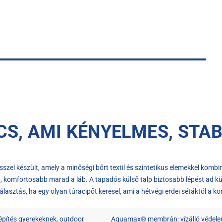
, AMI KÉNYELMES, STABI
sszel készült, amely a minőségi bőrt textil és szintetikus elemekkel ko
, komfortosabb marad a láb. A tapadós külső talp biztosabb lépést ad külön
asztás, ha egy olyan túracipőt keresel, ami a hétvégi erdei sétáktól a k
lépítés gyerekeknek, outdoor
Aquamax® membrán: vízálló védelem 