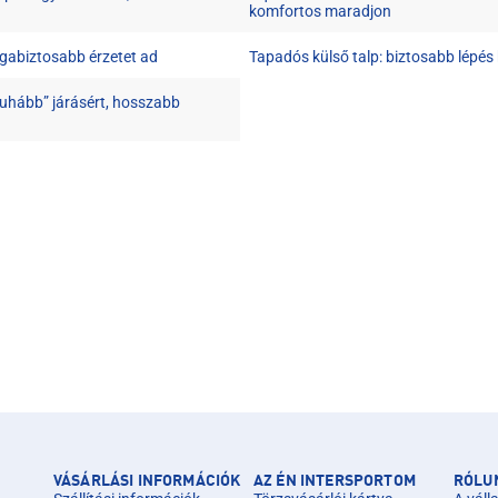
komfortos maradjon
agabiztosabb érzetet ad
Tapadós külső talp: biztosabb lépés
puhább” járásért, hosszabb
VÁSÁRLÁSI INFORMÁCIÓK
AZ ÉN INTERSPORTOM
RÓLU