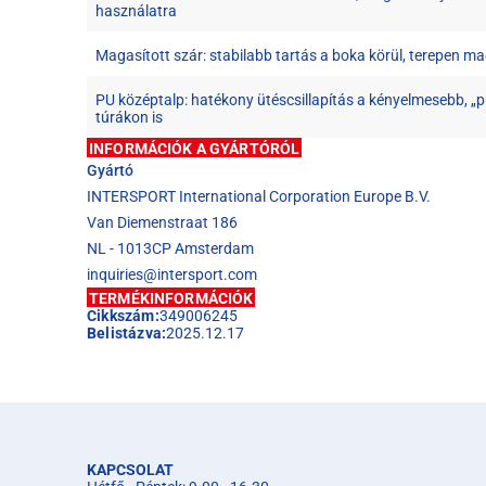
használatra
Magasított szár: stabilabb tartás a boka körül, terepen m
PU középtalp: hatékony ütéscsillapítás a kényelmesebb, „
túrákon is
INFORMÁCIÓK A GYÁRTÓRÓL
Gyártó
INTERSPORT International Corporation Europe B.V.
Van Diemenstraat 186
NL - 1013CP Amsterdam
inquiries@intersport.com
TERMÉKINFORMÁCIÓK
Cikkszám:
349006245
Belistázva:
2025.12.17
KAPCSOLAT