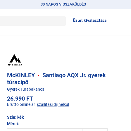
30 NAPOS VISSZAKÜLDÉS
Üzlet kiválasztása
McKINLEY
·
Santiago AQX Jr. gyerek
túracipő
Gyerek Túrabakancs
26.990 FT
Bruttó online ár
szállítási díj nélkül
Szín:
kék
Méret: