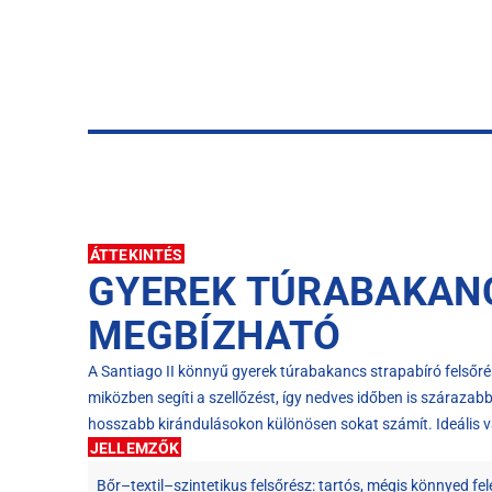
ÁTTEKINTÉS
GYEREK TÚRABAKANCS
MEGBÍZHATÓ
A Santiago II könnyű gyerek túrabakancs strapabíró felsőré
miközben segíti a szellőzést, így nedves időben is szárazabb
hosszabb kirándulásokon különösen sokat számít. Ideális vál
JELLEMZŐK
Bőr–textil–szintetikus felsőrész: tartós, mégis könnyed fe