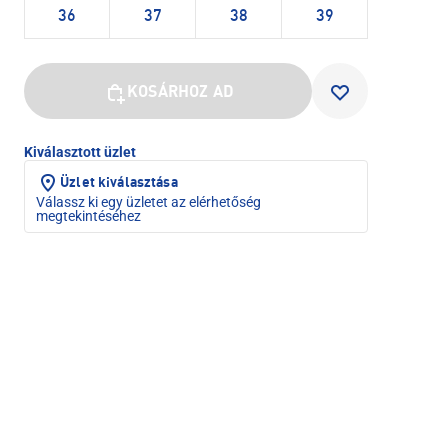
36
37
38
39
KOSÁRHOZ AD
Kiválasztott üzlet
Üzlet kiválasztása
Válassz ki egy üzletet az elérhetőség
megtekintéséhez