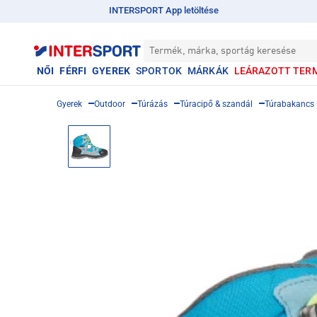
INTERSPORT App letöltése
Termék, márka, sportág keresése
NŐI
FÉRFI
GYEREK
SPORTOK
MÁRKÁK
LEÁRAZOTT TER
Gyerek
Outdoor
Túrázás
Túracipő & szandál
Túrabakancs