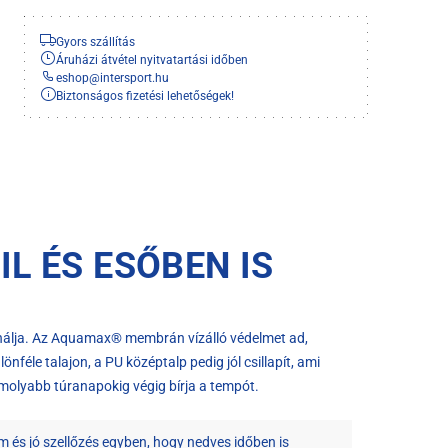
Gyors szállítás
Áruházi átvétel nyitvatartási időben
eshop
@
intersport.hu
Biztonságos fizetési lehetőségek!
L ÉS ESŐBEN IS
mbinálja. Az Aquamax® membrán vízálló védelmet ad,
féle talajon, a PU középtalp pedig jól csillapít, ami
omolyabb túranapokig végig bírja a tempót.
és jó szellőzés egyben, hogy nedves időben is