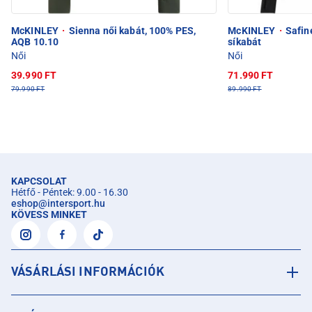
McKINLEY
·
Sienna női kabát, 100% PES,
McKINLEY
·
Safin
AQB 10.10
síkabát
Női
Női
39.990 FT
71.990 FT
79.990 FT
89.990 FT
KAPCSOLAT
Hétfő - Péntek: 9.00 - 16.30
eshop
@
intersport.hu
KÖVESS MINKET
VÁSÁRLÁSI INFORMÁCIÓK