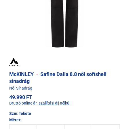
McKINLEY
·
Safine Dalia 8.8 női softshell
sínadrág
Női Sínadrág
49.990 FT
Bruttó online ár
szállítási díj nélkül
Szín:
fekete
Méret: