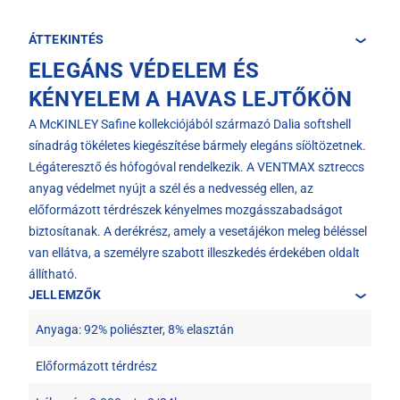
ÁTTEKINTÉS
ELEGÁNS VÉDELEM ÉS
KÉNYELEM A HAVAS LEJTŐKÖN
A McKINLEY Safine kollekciójából származó Dalia softshell
sínadrág tökéletes kiegészítése bármely elegáns síöltözetnek.
Légáteresztő és hófogóval rendelkezik. A VENTMAX sztreccs
anyag védelmet nyújt a szél és a nedvesség ellen, az
előformázott térdrészek kényelmes mozgásszabadságot
biztosítanak. A derékrész, amely a vesetájékon meleg béléssel
van ellátva, a személyre szabott illeszkedés érdekében oldalt
állítható.
JELLEMZŐK
Anyaga: 92% poliészter, 8% elasztán
Előformázott térdrész