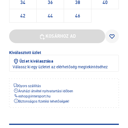
34
36
38
40
42
44
46
KOSÁRHOZ AD
Kiválasztott üzlet
Üzlet kiválasztása
Válassz ki egy üzletet az elérhetőség megtekintéséhez
Gyors szállítás
Áruházi átvétel nyitvatartási időben
eshop
@
intersport.hu
Biztonságos fizetési lehetőségek!