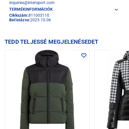
inquiries@intersport.com
TERMÉKINFORMÁCIÓK
Cikkszám:
811003110
Belistázva:
2023.10.06
TEDD TELJESSÉ MEGJELENÉSEDET