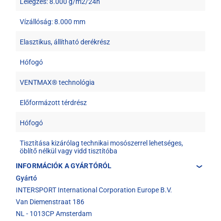
Lélegzés: 8.000 g/m2/24h
Vízállóság: 8.000 mm
Elasztikus, állítható derékrész
Hófogó
VENTMAX® technológia
Előformázott térdrész
Hófogó
Tisztítása kizárólag technikai mosószerrel lehetséges,
öblítő nélkül vagy vidd tisztítóba
INFORMÁCIÓK A GYÁRTÓRÓL
Gyártó
INTERSPORT International Corporation Europe B.V.
Van Diemenstraat 186
NL - 1013CP Amsterdam