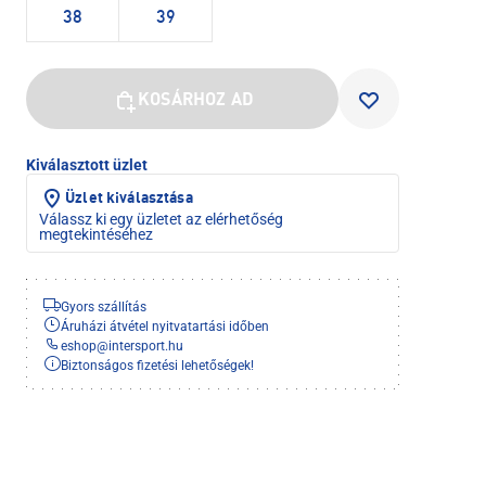
38
39
KOSÁRHOZ AD
Kiválasztott üzlet
Üzlet kiválasztása
Válassz ki egy üzletet az elérhetőség
megtekintéséhez
Gyors szállítás
Áruházi átvétel nyitvatartási időben
eshop
@
intersport.hu
Biztonságos fizetési lehetőségek!