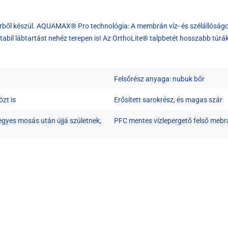
ből készül. AQUAMAX® Pro technológia: A membrán víz- és szélállóságot bi
stabil lábtartást nehéz terepen is! Az OrthoLite® talpbetét hosszabb túrákr
Felsőrész anyaga: nubuk bőr
zt is
Erősített sarokrész, és magas szár
gyes mosás után újjá születnek,
PFC mentes vízlepergető felső mebr