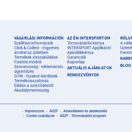
VÁSÁRLÁSI INFORMÁCIÓK
AZ ÉN INTERSPORTOM
RÓLU
Szállítási információk
Törzsvásárlói kártya
A válla
Click & Collect - Ingyenes
INTERSPORT Applikáció
Üzlete
átvétel az üzletben
Ajándékkártya
Fennt
Termékek visszaküldése
Garanciák
KARR
Fizetési módok
Kuponlap
BLOG
Szavatosság - reklamációs
AKTUÁLIS AJÁNLATOK
ügyintézés
RENDEZVÉNYEK
GYIK - Gyakori kérdések
Termékvisszahívás
Elállás a szerződéstől
Akadálymentesség
Impresszum
ÁSZF
Adatvédelem és adatkezelés
Cookie szabályzat
ÁSZF - Törzsvásárlói program