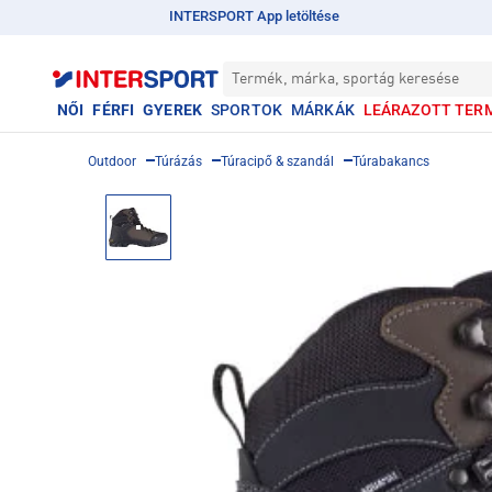
INTERSPORT App letöltése
Termék, márka, sportág keresése
NŐI
FÉRFI
GYEREK
SPORTOK
MÁRKÁK
LEÁRAZOTT TER
Outdoor
Túrázás
Túracipő & szandál
Túrabakancs