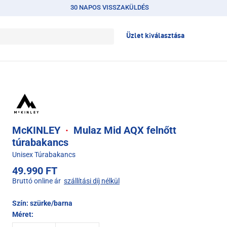
30 NAPOS VISSZAKÜLDÉS
Üzlet kiválasztása
McKINLEY
·
Mulaz Mid AQX felnőtt
túrabakancs
Unisex Túrabakancs
49.990 FT
Bruttó online ár
szállítási díj nélkül
Szín:
szürke/barna
Méret: