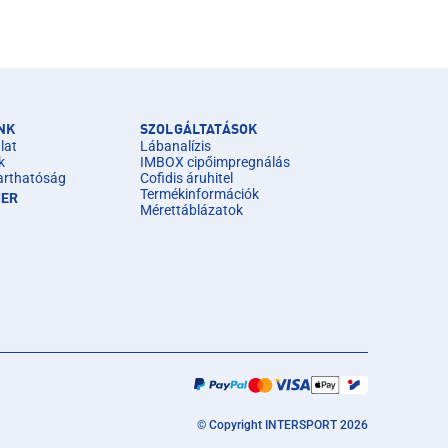
NK
SZOLGÁLTATÁSOK
lat
Lábanalízis
k
IMBOX cipőimpregnálás
arthatóság
Cofidis áruhitel
Termékinformációk
IER
Mérettáblázatok
© Copyright INTERSPORT 2026