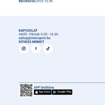
Belistázva:
2023.10.06
KAPCSOLAT
Hétfő - Péntek: 9.00 - 16.30
eshop
@
intersport.hu
KÖVESS MINKET
APP letöltése
App Store
Google Play