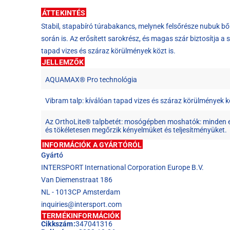
ÁTTEKINTÉS
Stabil, stapabíró túrabakancs, melynek felsőrésze nubuk bőr
során is. Az erősített sarokrész, és magas szár biztosítja a 
tapad vizes és száraz körülmények közt is.
JELLEMZŐK
AQUAMAX® Pro technológia
Vibram talp: kíválóan tapad vizes és száraz körülmények kö
Az OrthoLite® talpbetét: mosógépben moshatók: minden e
és tökéletesen megőrzik kényelmüket és teljesítményüket.
INFORMÁCIÓK A GYÁRTÓRÓL
Gyártó
INTERSPORT International Corporation Europe B.V.
Van Diemenstraat 186
NL - 1013CP Amsterdam
inquiries@intersport.com
TERMÉKINFORMÁCIÓK
Cikkszám:
347041316