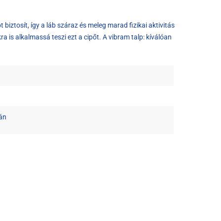
ztosít, így a láb száraz és meleg marad fizikai aktivitás
a is alkalmassá teszi ezt a cipőt. A vibram talp: kíválóan
án