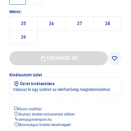
Méret:
35
36
37
38
39
KOSÁRHOZ AD
Kiválasztott üzlet
Üzlet kiválasztása
Válassz ki egy üzletet az elérhetőség megtekintéséhez
Gyors szállítás
Áruházi átvétel nyitvatartási időben
eshop
@
intersport.hu
Biztonságos fizetési lehetőségek!