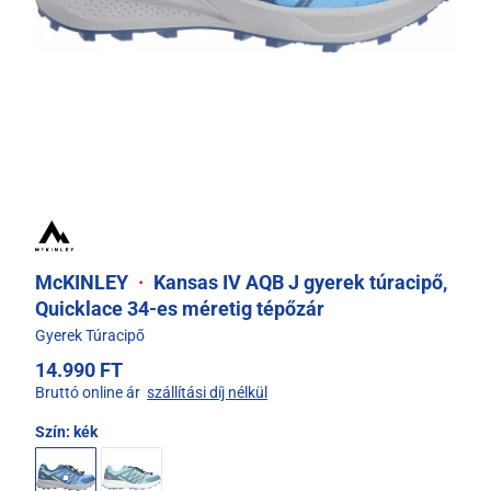
McKINLEY
·
Kansas IV AQB J gyerek túracipő,
Quicklace 34-es méretig tépőzár
Gyerek Túracipő
14.990 FT
Bruttó online ár
szállítási díj nélkül
Szín:
kék