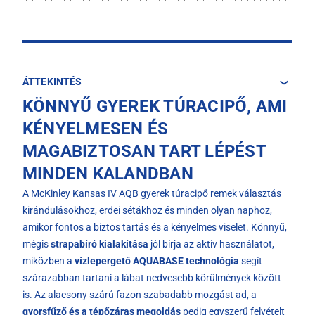
ÁTTEKINTÉS
KÖNNYŰ GYEREK TÚRACIPŐ, AMI
KÉNYELMESEN ÉS
MAGABIZTOSAN TART LÉPÉST
MINDEN KALANDBAN
A McKinley Kansas IV AQB gyerek túracipő remek választás
kirándulásokhoz, erdei sétákhoz és minden olyan naphoz,
amikor fontos a biztos tartás és a kényelmes viselet. Könnyű,
mégis
strapabíró kialakítása
jól bírja az aktív használatot,
miközben a
vízlepergető AQUABASE technológia
segít
szárazabban tartani a lábat nedvesebb körülmények között
is. Az alacsony szárú fazon szabadabb mozgást ad, a
gyorsfűző és a tépőzáras megoldás
pedig egyszerű felvételt