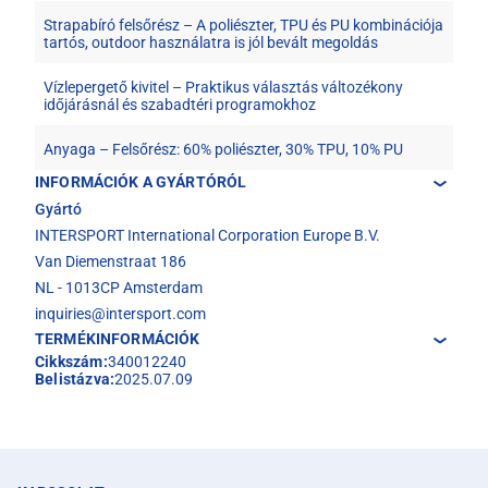
Strapabíró felsőrész – A poliészter, TPU és PU kombinációja
tartós, outdoor használatra is jól bevált megoldás
Vízlepergető kivitel – Praktikus választás változékony
időjárásnál és szabadtéri programokhoz
Anyaga – Felsőrész: 60% poliészter, 30% TPU, 10% PU
INFORMÁCIÓK A GYÁRTÓRÓL
Gyártó
INTERSPORT International Corporation Europe B.V.
Van Diemenstraat 186
NL - 1013CP Amsterdam
inquiries@intersport.com
TERMÉKINFORMÁCIÓK
Cikkszám:
340012240
Belistázva:
2025.07.09