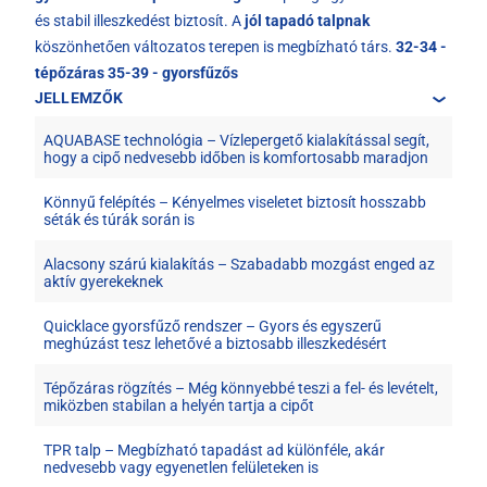
és stabil illeszkedést biztosít. A
jól tapadó talpnak
köszönhetően változatos terepen is megbízható társ.
32-34 -
tépőzáras
35-39 - gyorsfűzős
JELLEMZŐK
AQUABASE technológia – Vízlepergető kialakítással segít,
hogy a cipő nedvesebb időben is komfortosabb maradjon
Könnyű felépítés – Kényelmes viseletet biztosít hosszabb
séták és túrák során is
Alacsony szárú kialakítás – Szabadabb mozgást enged az
aktív gyerekeknek
Quicklace gyorsfűző rendszer – Gyors és egyszerű
meghúzást tesz lehetővé a biztosabb illeszkedésért
Tépőzáras rögzítés – Még könnyebbé teszi a fel- és levételt,
miközben stabilan a helyén tartja a cipőt
TPR talp – Megbízható tapadást ad különféle, akár
nedvesebb vagy egyenetlen felületeken is