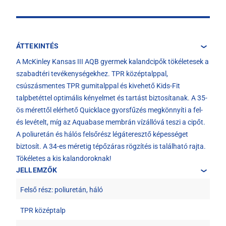
ÁTTEKINTÉS
A McKinley Kansas III AQB gyermek kalandcipők tökéletesek a
szabadtéri tevékenységekhez. TPR középtalppal,
csúszásmentes TPR gumitalppal és kivehető Kids-Fit
talpbetéttel optimális kényelmet és tartást biztosítanak. A 35-
ös mérettől elérhető Quicklace gyorsfűzés megkönnyíti a fel-
és levételt, míg az Aquabase membrán vízállóvá teszi a cipőt.
A poliuretán és hálós felsőrész légáteresztő képességet
biztosít. A 34-es méretig tépőzáras rögzítés is található rajta.
Tökéletes a kis kalandoroknak!
JELLEMZŐK
Felső rész: poliuretán, háló
TPR középtalp