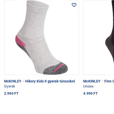
McKINLEY
·
Hikory Kids II gyerek túrazokni
McKINLEY
·
Finn C
Gyerek
Unisex
2.990 FT
4.990 FT