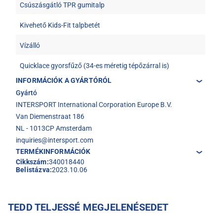
Csúszásgátló TPR gumitalp
Kivehető Kids-Fit talpbetét
Vízálló
Quicklace gyorsfűző (34-es méretig tépőzárral is)
INFORMÁCIÓK A GYÁRTÓRÓL
Gyártó
INTERSPORT International Corporation Europe B.V.
Van Diemenstraat 186
NL - 1013CP Amsterdam
inquiries@intersport.com
TERMÉKINFORMÁCIÓK
Cikkszám:
340018440
Belistázva:
2023.10.06
TEDD TELJESSÉ MEGJELENÉSEDET