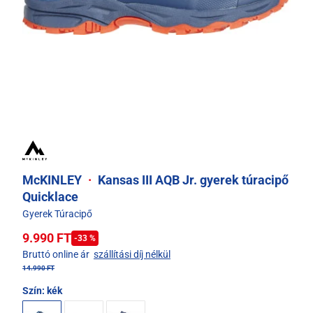
McKINLEY
·
Kansas III AQB Jr. gyerek túracipő
Quicklace
Gyerek Túracipő
9.990 FT
-33 %
Bruttó online ár
szállítási díj nélkül
14.990 FT
Szín:
kék