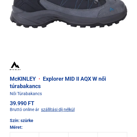
McKINLEY
·
Explorer MID II AQX W női
túrabakancs
Női Túrabakancs
39.990 FT
Bruttó online ár
szállítási díj nélkül
Szín:
szürke
Méret: