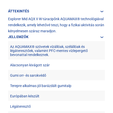
ÁTTEKINTÉS
Explorer Mid AQX II W túracipőnk AQUAMAX® technológiával
rendelkezik, amely lehetővé teszi, hogy a fizikai aktivitás során
kényelmesen száraz maradjon.
JELLEMZŐK
Az AQUAMAX® szövetek vízállóak, szélállóak és
légáteresztőek, valamint PFC-mentes vízlepergető
bevonattal rendelkeznek.
Alacsonyan kivágott szár
Gumi orr- és sarokvédő
Terepre alkalmas jól barázdált gumitalp
Európában készült
Légáteresztő