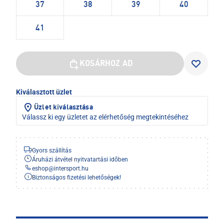
37
38
39
40
41
KOSÁRHOZ AD
Kiválasztott üzlet
Üzlet kiválasztása
Válassz ki egy üzletet az elérhetőség megtekintéséhez
Gyors szállítás
Áruházi átvétel nyitvatartási időben
eshop
@
intersport.hu
Biztonságos fizetési lehetőségek!