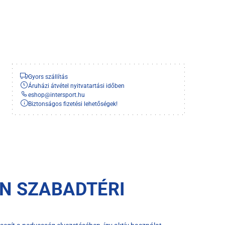
Gyors szállítás
Áruházi átvétel nyitvatartási időben
eshop
@
intersport.hu
Biztonságos fizetési lehetőségek!
N SZABADTÉRI