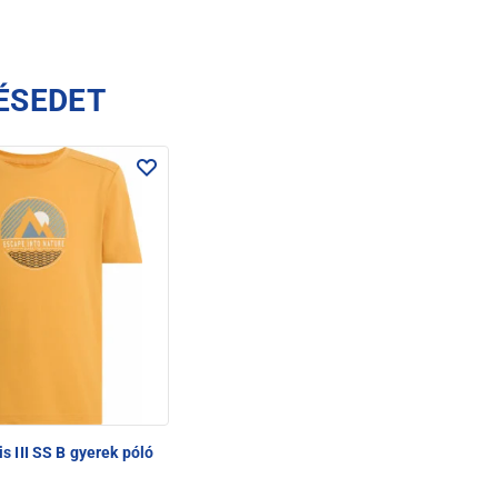
ÉSEDET
is III SS B gyerek póló