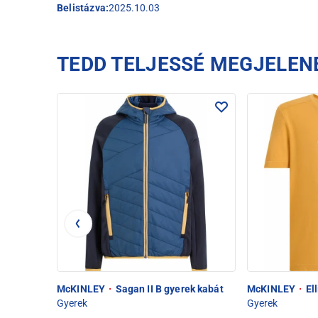
Belistázva:
2025.10.03
TEDD TELJESSÉ MEGJELEN
McKINLEY
·
Sagan II B gyerek kabát
McKINLEY
·
Ell
Gyerek
Gyerek