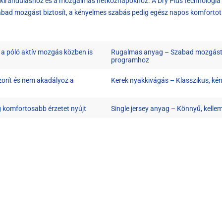
z, kiránduláshoz és a mozgalmas hétköznapokhoz. A Dry Plus technológia 
zabad mozgást biztosít, a kényelmes szabás pedig egész napos komforto
y a póló aktív mozgás közben is
Rugalmas anyag – Szabad mozgást bi
programhoz
zorít és nem akadályoz a
Kerek nyakkivágás – Klasszikus, ké
ég komfortosabb érzetet nyújt
Single jersey anyag – Könnyű, kelle