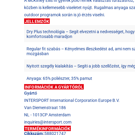
A McKinley Ellis III gyerek póló remek választás túrázásho
közben is kellemesebb viseletet nyújt. Rugalmas anyaga s
outdoor programok során is jó érzés viselni.
JELLEMZŐK
Dry Plus technológia – Segít elvezetni a nedvességet, hog
komfortosabb maradjon
Regular fit szabás – Kényelmes illeszkedést ad, ami nem s
mozgásban
Nyitott szegély kialakítás – Segíti a jobb szellőzést, így m
Anyaga: 65% poliészter, 35% pamut
INFORMÁCIÓK A GYÁRTÓRÓL
Gyártó
INTERSPORT International Corporation Europe B.V.
Van Diemenstraat 186
NL - 1013CP Amsterdam
inquiries@intersport.com
TERMÉKINFORMÁCIÓK
Cikkszám:
588021747