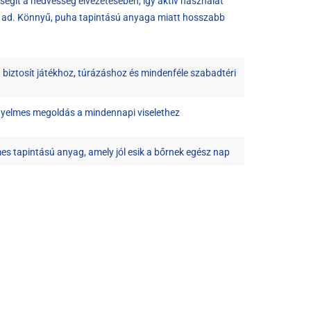
segít a nedvesség elvezetésében, így aktív használat
t ad. Könnyű, puha tapintású anyaga miatt hosszabb
ztosít játékhoz, túrázáshoz és mindenféle szabadtéri
nyelmes megoldás a mindennapi viselethez
mes tapintású anyag, amely jól esik a bőrnek egész nap