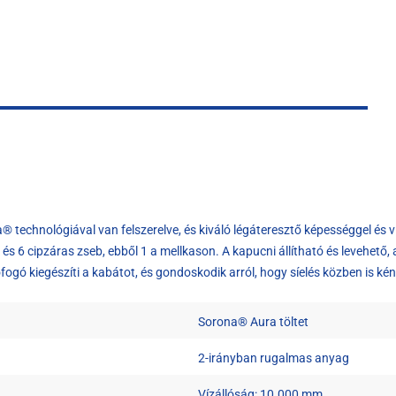
nológiával van felszerelve, és kiváló légáteresztő képességgel és vízál
 és 6 cipzáras zseb, ebből 1 a mellkason. A kapucni állítható és levehető, 
hófogó kiegészíti a kabátot, és gondoskodik arról, hogy síelés közben is 
Sorona® Aura töltet
2-irányban rugalmas anyag
Vízállóság: 10.000 mm