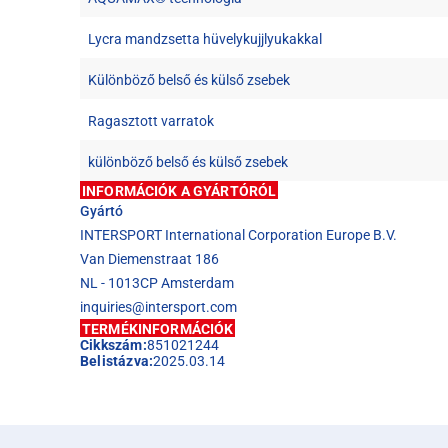
Lycra mandzsetta hüvelykujjlyukakkal
Különböző belső és külső zsebek
Ragasztott varratok
különböző belső és külső zsebek
INFORMÁCIÓK A GYÁRTÓRÓL
Gyártó
INTERSPORT International Corporation Europe B.V.
Van Diemenstraat 186
NL - 1013CP Amsterdam
inquiries@intersport.com
TERMÉKINFORMÁCIÓK
Cikkszám:
851021244
Belistázva:
2025.03.14