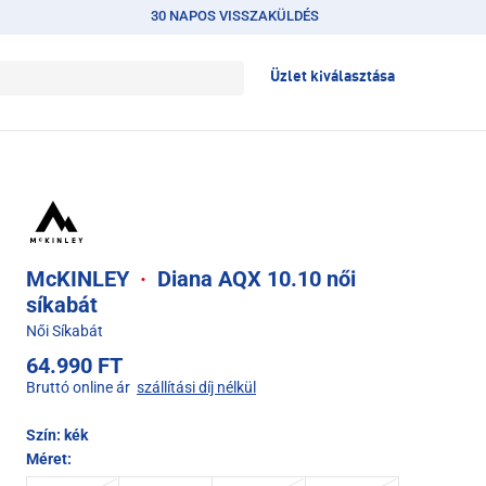
30 NAPOS VISSZAKÜLDÉS
Üzlet kiválasztása
McKINLEY
·
Diana AQX 10.10 női
síkabát
Női Síkabát
64.990 FT
Bruttó online ár
szállítási díj nélkül
Szín:
kék
Méret: