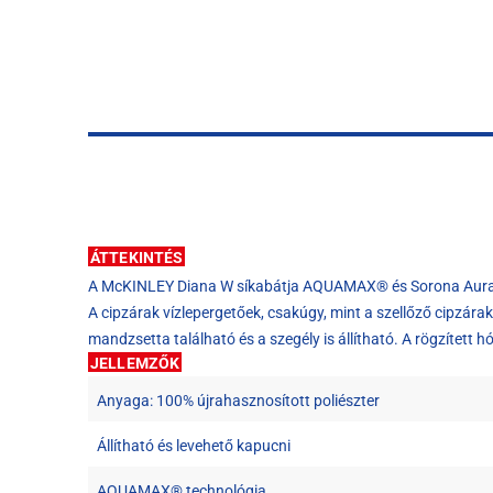
ÁTTEKINTÉS
A McKINLEY Diana W síkabátja AQUAMAX® és Sorona Aura® tech
A cipzárak vízlepergetőek, csakúgy, mint a szellőző cipzárak
mandzsetta található és a szegély is állítható. A rögzített 
JELLEMZŐK
Anyaga: 100% újrahasznosított poliészter
Állítható és levehető kapucni
AQUAMAX® technológia