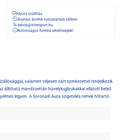
Gyors szállítás
Áruházi átvétel nyitvatartási időben
eshop
@
intersport.hu
Biztonságos fizetési lehetőségek!
lósággal, valamint teljesen zárt szerkezettel rendelkezik.
az állítható mandzsettán hüvelykujjlyukakkal ellátott belső
kényelmes legyen. A Sorona® Aura szigetelés remek hőtartó.