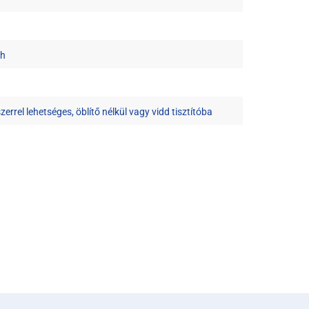
4h
errel lehetséges, öblítő nélkül vagy vidd tisztítóba