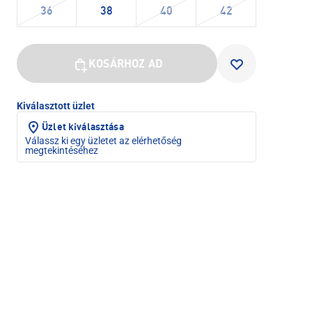
36
38
40
42
KOSÁRHOZ AD
Kiválasztott üzlet
Üzlet kiválasztása
Válassz ki egy üzletet az elérhetőség
megtekintéséhez