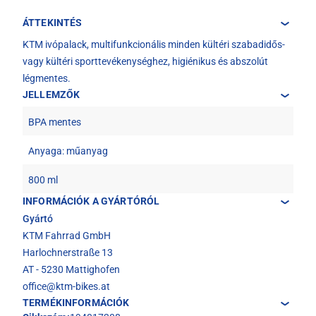
ÁTTEKINTÉS
KTM ivópalack, multifunkcionális minden kültéri szabadidős-
vagy kültéri sporttevékenységhez, higiénikus és abszolút
légmentes.
JELLEMZŐK
BPA mentes
Anyaga: műanyag
800 ml
INFORMÁCIÓK A GYÁRTÓRÓL
Gyártó
KTM Fahrrad GmbH
Harlochnerstraße 13
AT - 5230 Mattighofen
office@ktm-bikes.at
TERMÉKINFORMÁCIÓK