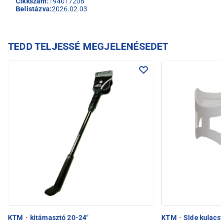
Cikkszám:
194017208
Belistázva:
2026.02.03
TEDD TELJESSÉ MEGJELENÉSEDET
KTM
·
kitámasztó 20-24"
KTM
·
SIde kulacs