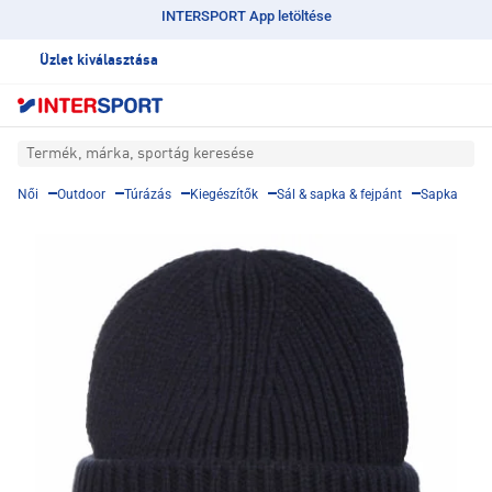
INTERSPORT App letöltése
Üzlet kiválasztása
Termék, márka, sportág keresése
Női
Outdoor
Túrázás
Kiegészítők
Sál & sapka & fejpánt
Sapka