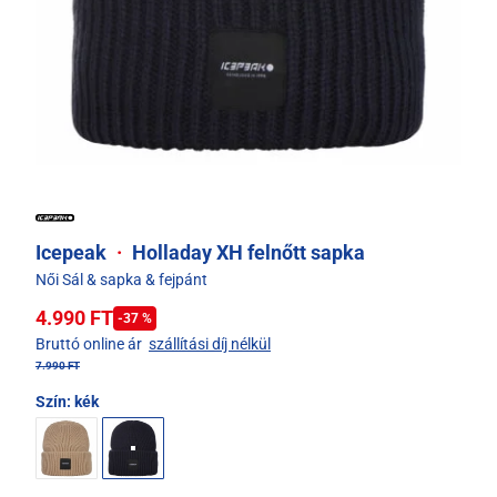
Icepeak
·
Holladay XH felnőtt sapka
Női Sál & sapka & fejpánt
4.990 FT
-37 %
Bruttó online ár
szállítási díj nélkül
7.990 FT
Szín:
kék