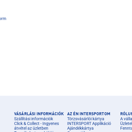
form
VÁSÁRLÁSI INFORMÁCIÓK
AZ ÉN INTERSPORTOM
RÓLU
Szállítási információk
Törzsvásárlói kártya
A válla
Click & Collect - Ingyenes
INTERSPORT Applikáció
Üzlete
átvétel az üzletben
Ajándékkártya
Fennt