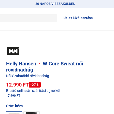
30 NAPOS VISSZAKÜLDÉS
Üzlet kiválasztása
Helly Hansen
·
W Core Sweat női
rövidnadrág
Női Szabadidő rövidnadrág
12.990 FT
-27 %
Bruttó online ár
szállítási díj nélkül
17.990 FT
Szín:
bézs