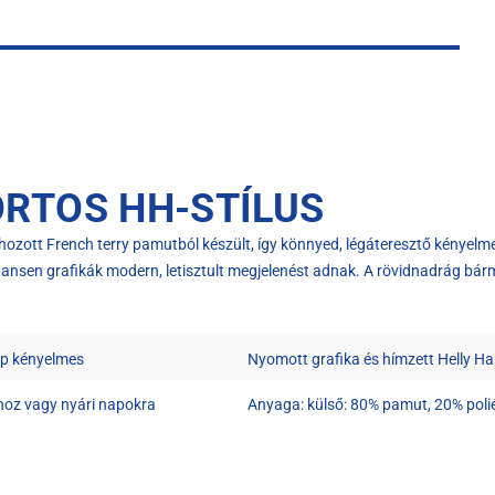
ORTOS HH-STÍLUS
zott French terry pamutból készült, így könnyed, légáteresztő kényelmet
ansen grafikák modern, letisztult megjelenést adnak. A rövidnadrág bármely
ap kényelmes
Nyomott grafika és hímzett Helly Han
shoz vagy nyári napokra
Anyaga: külső: 80% pamut, 20% poli