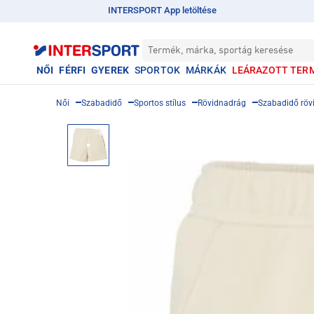
INTERSPORT App letöltése
Termék, márka, sportág keresése
NŐI
FÉRFI
GYEREK
SPORTOK
MÁRKÁK
LEÁRAZOTT TER
Női
Szabadidő
Sportos stílus
Rövidnadrág
Szabadidő röv