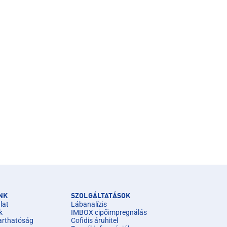
NK
SZOLGÁLTATÁSOK
lat
Lábanalízis
k
IMBOX cipőimpregnálás
arthatóság
Cofidis áruhitel