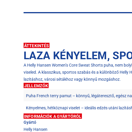
ÁTTEKINTÉS
LAZA KÉNYELEM, SP
A Helly Hansen Women’s Core Sweat Shorts puha, nem bolyho
viseled. A klasszikus, sportos szabás és a különböző Helly H
lazításhoz, városi sétákhoz vagy könnyű mozgáshoz.
JELLEMZŐK
Puha French terry pamut – könnyű, légáteresztő, egész n
Kényelmes, hétköznapi viselet – ideális edzés utáni lazítá
INFORMÁCIÓK A GYÁRTÓRÓL
Gyártó
Helly Hansen