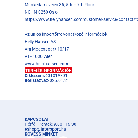
Munkedamsveien 35, 5th – 7th Floor
NO - N-0250 Oslo
https://www.hellyhansen.com/customer-service/contact/
Az uniós importőrre vonatkozó információk:
Helly Hansen AS
Am Modenapark 10/17
AT - 1030 Wien
www.hellyhansen.com
TERMÉKINFORMÁCIÓK
Cikkszám:
631019701
Belistázva:
2025.01.21
KAPCSOLAT
Hétfő - Péntek: 9.00 - 16.30
eshop
@
intersport.hu
KÖVESS MINKET