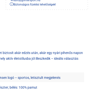
eshop
@
intersport.hu
Biztonságos fizetési lehetőségek!
 biztosít akár edzés után, akár egy nyári pihenős napon
 aktív életstílusba jól illeszkedik – ideális választás
sen logó – sportos, letisztult megjelenés
észter; bélés: 100% pamut