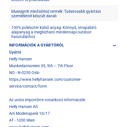
bluesign® minősítésű termék: Tudatosabb gyártási
szemlélettel készült darab
100% poliészter külső anyag: Könnyű, strapabíró
alapanyag a megbízható mindennapi outdoor
használathoz
INFORMÁCIÓK A GYÁRTÓRÓL
Gyártó
Helly Hansen
Munkedamsveien 35, 5th – 7th Floor
NO - N-0250 Oslo
https://www.hellyhansen.com/customer-
service/contact/form
Az uniós importőrre vonatkozó információk:
Helly Hansen AS
Am Modenapark 10/17
AT - 1030 Wien
www.hellyhansen.com