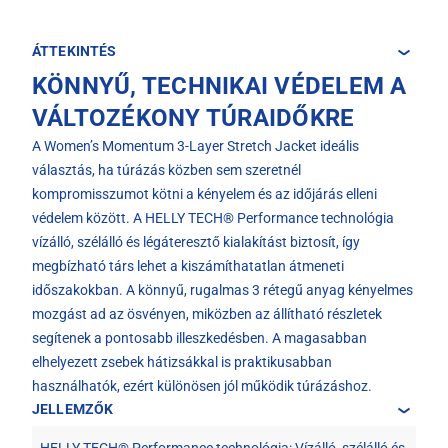
ÁTTEKINTÉS
KÖNNYŰ, TECHNIKAI VÉDELEM A
VÁLTOZÉKONY TÚRAIDŐKRE
A Women’s Momentum 3-Layer Stretch Jacket ideális
választás, ha túrázás közben sem szeretnél
kompromisszumot kötni a kényelem és az időjárás elleni
védelem között. A HELLY TECH® Performance technológia
vízálló, szélálló és légáteresztő kialakítást biztosít, így
megbízható társ lehet a kiszámíthatatlan átmeneti
időszakokban. A könnyű, rugalmas 3 rétegű anyag kényelmes
mozgást ad az ösvényen, miközben az állítható részletek
segítenek a pontosabb illeszkedésben. A magasabban
elhelyezett zsebek hátizsákkal is praktikusabban
használhatók, ezért különösen jól működik túrázáshoz.
JELLEMZŐK
HELLY TECH® Performance technológia: Vízálló, szélálló és