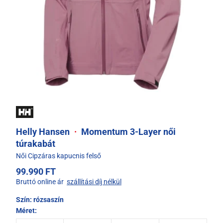
Helly Hansen
·
Momentum 3-Layer női
túrakabát
Női Cipzáras kapucnis felső
99.990 FT
Bruttó online ár
szállítási díj nélkül
Szín:
rózsaszín
Méret: