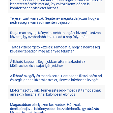
légáteresztő védelmet ad, így változékony időben is
komfortosabb viseletet biztosít
Teljesen zárt varratok: Segítenek megakadályozni, hogy a
nedvesség a varrások mentén bejusson
Rugalmas anyag: Kényelmesebb mozgást biztosít túrázás
közben, így szabadabb érzetet ad a nap folyamán
Tartós vízlepergető kezelés: Támogatja, hogy a nedvesség
kevésbé tapadjon meg az anyag felületén
Állítható kapucni: Segít jobban alkalmazkodni az
időjáráshoz és a saját igényeidhez
Állítható szegély és mandzsetta: Pontosabb illeszkedést ad,
és segít jobban kizárni a szelet, illetve a hűvösebb levegőt
Előformázott ujjak: Természetesebb mozgást támogatnak,
ami aktív használatnál különösen előnyös
Magasabban elhelyezett kézzsebek: Hátizsák
derékpántjával is könnyebben hozzáférhetők, így túrázás
közben is praktikusak