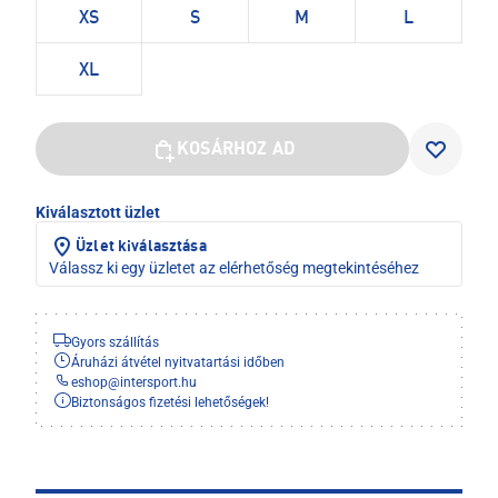
XS
S
M
L
XL
KOSÁRHOZ AD
Kiválasztott üzlet
Üzlet kiválasztása
Válassz ki egy üzletet az elérhetőség megtekintéséhez
Gyors szállítás
Áruházi átvétel nyitvatartási időben
eshop
@
intersport.hu
Biztonságos fizetési lehetőségek!