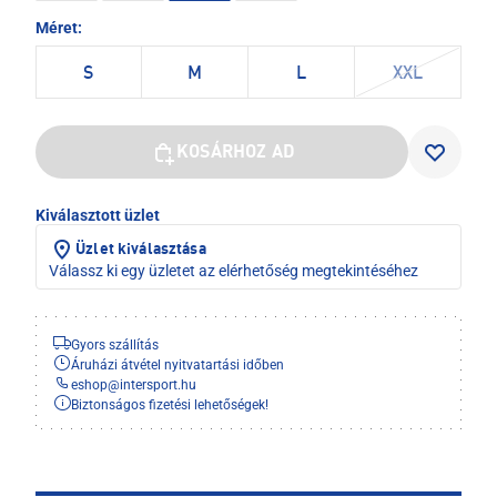
Méret:
S
M
L
XXL
KOSÁRHOZ AD
Kiválasztott üzlet
Üzlet kiválasztása
Válassz ki egy üzletet az elérhetőség megtekintéséhez
Gyors szállítás
Áruházi átvétel nyitvatartási időben
eshop
@
intersport.hu
Biztonságos fizetési lehetőségek!