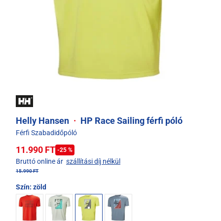
Helly Hansen
·
HP Race Sailing férfi póló
Férfi Szabadidőpóló
11.990 FT
-25 %
Bruttó online ár
szállítási díj nélkül
15.990 FT
Szín:
zöld