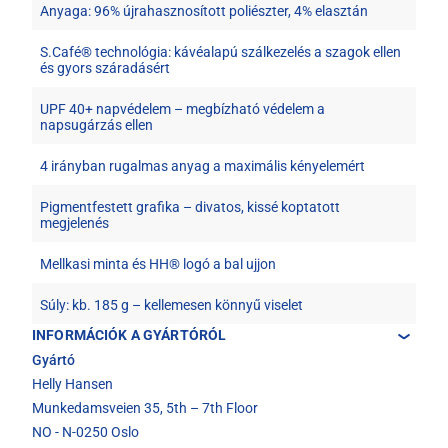
Anyaga: 96% újrahasznosított poliészter, 4% elasztán
S.Café® technológia: kávéalapú szálkezelés a szagok ellen
és gyors száradásért
UPF 40+ napvédelem – megbízható védelem a
napsugárzás ellen
4 irányban rugalmas anyag a maximális kényelemért
Pigmentfestett grafika – divatos, kissé koptatott
megjelenés
Mellkasi minta és HH® logó a bal ujjon
Súly: kb. 185 g – kellemesen könnyű viselet
INFORMÁCIÓK A GYÁRTÓRÓL
Gyártó
Helly Hansen
Munkedamsveien 35, 5th – 7th Floor
NO - N-0250 Oslo