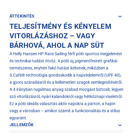
ÁTTEKINTÉS
TELJESÍTMÉNY ÉS KÉNYELEM
VITORLÁZÁSHOZ – VAGY
BÁRHOVÁ, AHOL A NAP SÜT
A Helly Hansen HP Race Sailing férfi póló sportos megjelenést
és technikai tudást ötvöz. A póló új, pigmentfestett grafikái
természetes, enyhén fakó hatást keltenek, miközben a
S.Café® technológia gondoskodik a napvédelemről (UPF 40),
a gyors száradásról és a kellemetlen szagok semlegesítéséről.
A 4 irányban rugalmas anyag szabad mozgást biztosít, legyen
szó vitorlázásról, nyári kalandokról vagy hétköznapi viseletről.
Ez a póló ideális választás aktív napokra a parton, a hajón
vagy a városban – amikor számít a funkcionalitás és a stílus
egyaránt.
JELLEMZŐK