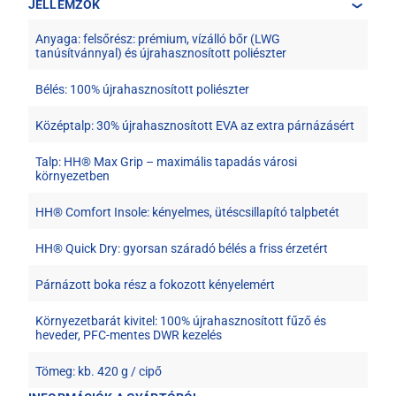
JELLEMZŐK
Anyaga: felsőrész: prémium, vízálló bőr (LWG
tanúsítvánnyal) és újrahasznosított poliészter
Bélés: 100% újrahasznosított poliészter
Középtalp: 30% újrahasznosított EVA az extra párnázásért
Talp: HH® Max Grip – maximális tapadás városi
környezetben
HH® Comfort Insole: kényelmes, ütéscsillapító talpbetét
HH® Quick Dry: gyorsan száradó bélés a friss érzetért
Párnázott boka rész a fokozott kényelemért
Környezetbarát kivitel: 100% újrahasznosított fűző és
heveder, PFC-mentes DWR kezelés
Tömeg: kb. 420 g / cipő