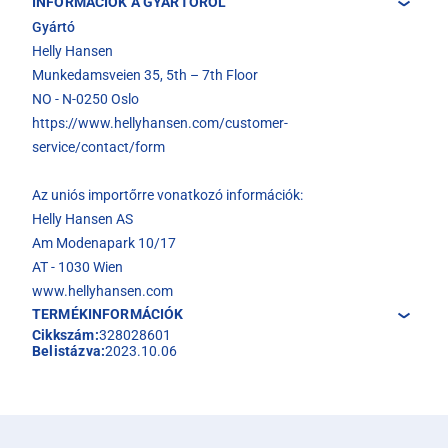
INFORMÁCIÓK A GYÁRTÓRÓL
Gyártó
Helly Hansen
Munkedamsveien 35, 5th – 7th Floor
NO - N-0250 Oslo
https://www.hellyhansen.com/customer-
service/contact/form
Az uniós importőrre vonatkozó információk:
Helly Hansen AS
Am Modenapark 10/17
AT - 1030 Wien
www.hellyhansen.com
TERMÉKINFORMÁCIÓK
Cikkszám:
328028601
Belistázva:
2023.10.06