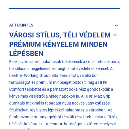
ÁTTEKINTÉS
VÁROSI STÍLUS, TÉLI VÉDELEM –
PRÉMIUM KÉNYELEM MINDEN
LÉPÉSBEN
Ezek a városi férfi bakancsok tökéletesek az őszi-téli szezonra,
ha stílusos megjelenést és megbízható védelmet keresel. A
Leather Working Group által tanúsított, vízálló bőr
tartósságot és prémium minőséget biztosít, míg a HH®
Comfort talpbetét és a párnázott boka rész gondoskodik a
kényelmes viseletről a hideg napokon is. A HH® Max Grip
gumitalp maximális tapadást nyújt nedves vagy csúszós
felületeken, így biztos léptekkel haladhatsz a városban. Az
újrahasznosított anyagokból készült részletek – mint a fűzők,
bélés és középtalp – a fenntarthatóságot is előtérbe helyezik.