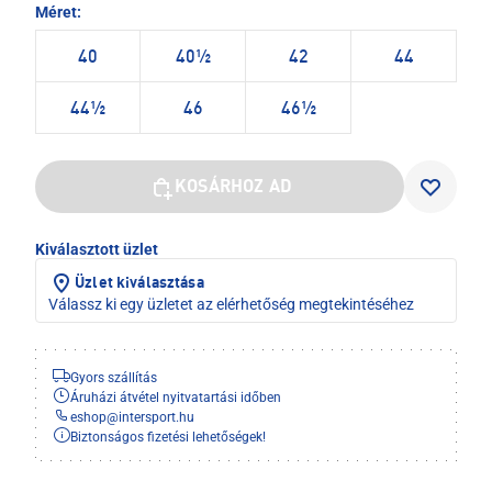
Méret:
40
40½
42
44
44½
46
46½
KOSÁRHOZ AD
Kiválasztott üzlet
Üzlet kiválasztása
Válassz ki egy üzletet az elérhetőség megtekintéséhez
Gyors szállítás
Áruházi átvétel nyitvatartási időben
eshop
@
intersport.hu
Biztonságos fizetési lehetőségek!