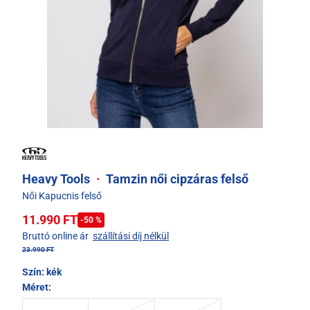
Heavy Tools
·
Tamzin női cipzáras felső
Női Kapucnis felső
11.990 FT
-50 %
Bruttó online ár
szállítási díj nélkül
23.990 FT
Szín:
kék
Méret: