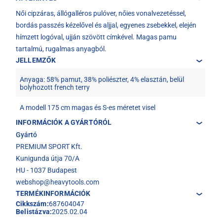
Női cipzáras, állógalléros pulóver, nőies vonalvezetéssel,
bordás passzés kézelővel és aljjal, egyenes zsebekkel, elején
hímzett logóval, ujján szövött címkével. Magas pamu
tartalmú, rugalmas anyagból.
JELLEMZŐK
Anyaga: 58% pamut, 38% poliészter, 4% elasztán, belül
bolyhozott french terry
A modell 175 cm magas és S-es méretet visel
INFORMÁCIÓK A GYÁRTÓRÓL
Gyártó
PREMIUM SPORT Kft.
Kunigunda útja 70/A
HU - 1037 Budapest
webshop@heavytools.com
TERMÉKINFORMÁCIÓK
Cikkszám:
687604047
Belistázva:
2025.02.04