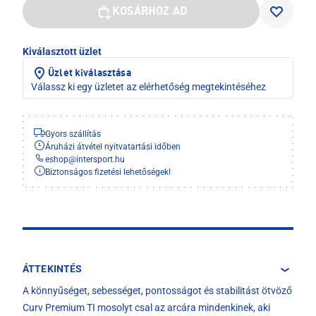
KOSÁRHOZ AD
Kiválasztott üzlet
Üzlet kiválasztása
Válassz ki egy üzletet az elérhetőség megtekintéséhez
Gyors szállítás
Áruházi átvétel nyitvatartási időben
eshop
@
intersport.hu
Biztonságos fizetési lehetőségek!
ÁTTEKINTÉS
A könnyűséget, sebességet, pontosságot és stabilitást ötvöző
Curv Premium TI mosolyt csal az arcára mindenkinek, aki