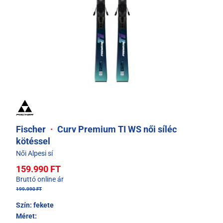
Fischer
·
Curv Premium TI WS női síléc
kötéssel
Női Alpesi sí
159.990 FT
Bruttó online ár
199.990 FT
Szín:
fekete
Méret: