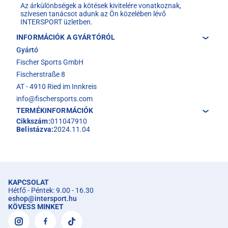
Az árkülönbségek a kötések kivitelére vonatkoznak,
szívesen tanácsot adunk az Ön közelében lévő
INTERSPORT üzletben.
INFORMÁCIÓK A GYÁRTÓRÓL
Gyártó
Fischer Sports GmbH
Fischerstraße 8
AT - 4910 Ried im Innkreis
info@fischersports.com
TERMÉKINFORMÁCIÓK
Cikkszám:
011047910
Belistázva:
2024.11.04
KAPCSOLAT
Hétfő - Péntek: 9.00 - 16.30
eshop
@
intersport.hu
KÖVESS MINKET