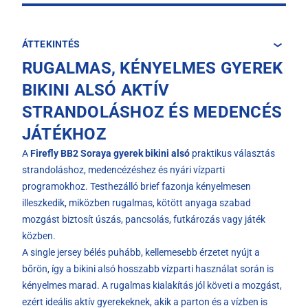
ÁTTEKINTÉS
RUGALMAS, KÉNYELMES GYEREK
BIKINI ALSÓ AKTÍV
STRANDOLÁSHOZ ÉS MEDENCÉS
JÁTÉKHOZ
A
Firefly BB2 Soraya gyerek bikini alsó
praktikus választás
strandoláshoz, medencézéshez és nyári vízparti
programokhoz. Testhezálló brief fazonja kényelmesen
illeszkedik, miközben rugalmas, kötött anyaga szabad
mozgást biztosít úszás, pancsolás, futkározás vagy játék
közben.
A single jersey bélés puhább, kellemesebb érzetet nyújt a
bőrön, így a bikini alsó hosszabb vízparti használat során is
kényelmes marad. A rugalmas kialakítás jól követi a mozgást,
ezért ideális aktív gyerekeknek, akik a parton és a vízben is