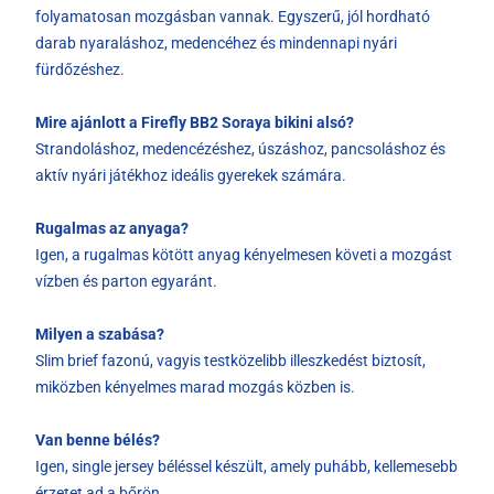
folyamatosan mozgásban vannak. Egyszerű, jól hordható
darab nyaraláshoz, medencéhez és mindennapi nyári
fürdőzéshez.
Mire ajánlott a Firefly BB2 Soraya bikini alsó?
Strandoláshoz, medencézéshez, úszáshoz, pancsoláshoz és
aktív nyári játékhoz ideális gyerekek számára.
Rugalmas az anyaga?
Igen, a rugalmas kötött anyag kényelmesen követi a mozgást
vízben és parton egyaránt.
Milyen a szabása?
Slim brief fazonú, vagyis testközelibb illeszkedést biztosít,
miközben kényelmes marad mozgás közben is.
Van benne bélés?
Igen, single jersey béléssel készült, amely puhább, kellemesebb
érzetet ad a bőrön.