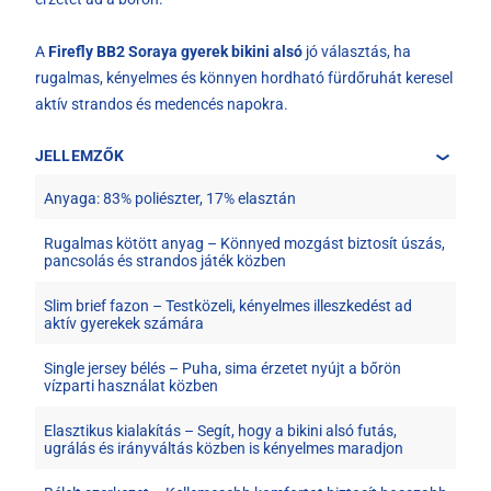
A
Firefly BB2 Soraya gyerek bikini alsó
jó választás, ha
rugalmas, kényelmes és könnyen hordható fürdőruhát keresel
aktív strandos és medencés napokra.
JELLEMZŐK
Anyaga: 83% poliészter, 17% elasztán
Rugalmas kötött anyag – Könnyed mozgást biztosít úszás,
pancsolás és strandos játék közben
Slim brief fazon – Testközeli, kényelmes illeszkedést ad
aktív gyerekek számára
Single jersey bélés – Puha, sima érzetet nyújt a bőrön
vízparti használat közben
Elasztikus kialakítás – Segít, hogy a bikini alsó futás,
ugrálás és irányváltás közben is kényelmes maradjon