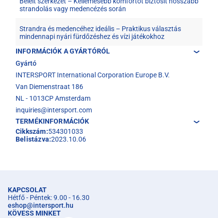
Bélelt szerkezet – Kellemesebb komfortot biztosít hosszabb
strandolás vagy medencézés során
Strandra és medencéhez ideális – Praktikus választás
mindennapi nyári fürdőzéshez és vízi játékokhoz
INFORMÁCIÓK A GYÁRTÓRÓL
Gyártó
INTERSPORT International Corporation Europe B.V.
Van Diemenstraat 186
NL - 1013CP Amsterdam
inquiries@intersport.com
TERMÉKINFORMÁCIÓK
Cikkszám:
534301033
Belistázva:
2023.10.06
KAPCSOLAT
Hétfő - Péntek: 9.00 - 16.30
eshop
@
intersport.hu
KÖVESS MINKET