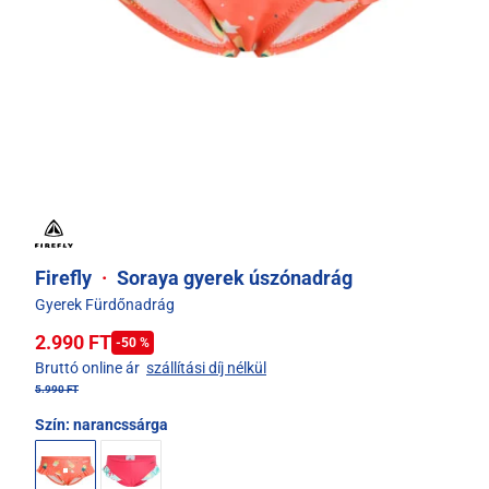
Firefly
·
Soraya gyerek úszónadrág
Gyerek Fürdőnadrág
2.990 FT
-50 %
Bruttó online ár
szállítási díj nélkül
5.990 FT
Szín:
narancssárga