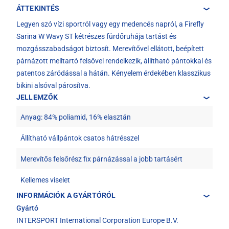
ÁTTEKINTÉS
Legyen szó vízi sportról vagy egy medencés napról, a Firefly
Sarina W Wavy ST kétrészes fürdőruhája tartást és
mozgásszabadságot biztosít. Merevítővel ellátott, beépített
párnázott melltartó felsővel rendelkezik, állítható pántokkal és
patentos záródással a hátán. Kényelem érdekében klasszikus
bikini alsóval párosítva.
JELLEMZŐK
Anyag: 84% poliamid, 16% elasztán
Állítható vállpántok csatos hátrésszel
Merevítős felsőrész fix párnázással a jobb tartásért
Kellemes viselet
INFORMÁCIÓK A GYÁRTÓRÓL
Gyártó
INTERSPORT International Corporation Europe B.V.