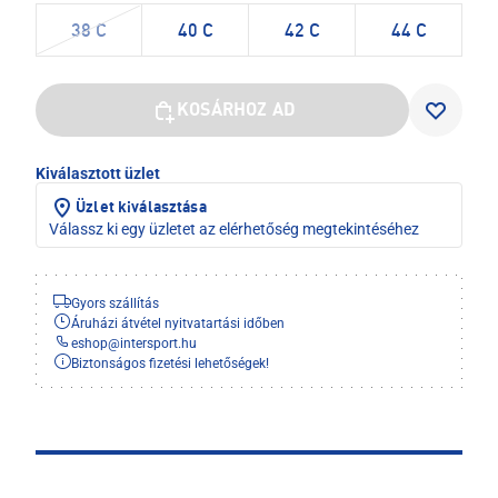
38 C
40 C
42 C
44 C
KOSÁRHOZ AD
Kiválasztott üzlet
Üzlet kiválasztása
Válassz ki egy üzletet az elérhetőség megtekintéséhez
Gyors szállítás
Áruházi átvétel nyitvatartási időben
eshop
@
intersport.hu
Biztonságos fizetési lehetőségek!