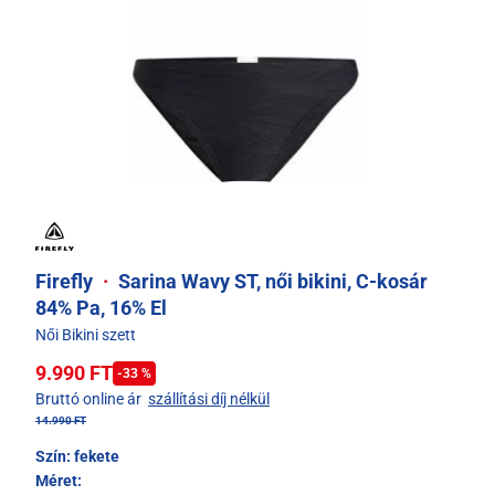
Firefly
·
Sarina Wavy ST, női bikini, C-kosár
84% Pa, 16% El
Női Bikini szett
9.990 FT
-33 %
Bruttó online ár
szállítási díj nélkül
14.990 FT
Szín:
fekete
Méret: