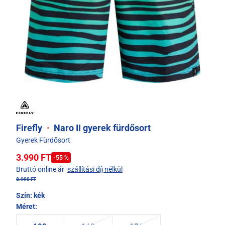
Firefly
·
Naro II gyerek fürdősort
Gyerek Fürdősort
3.990 FT
-55 %
Bruttó online ár
szállítási díj nélkül
8.990 FT
Szín:
kék
Méret: