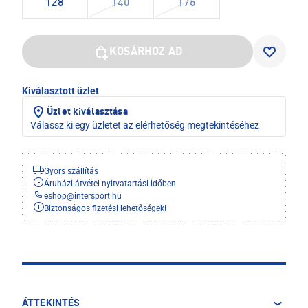
128
140
176
KOSÁRHOZ AD
Kiválasztott üzlet
Üzlet kiválasztása
Válassz ki egy üzletet az elérhetőség megtekintéséhez
Gyors szállítás
Áruházi átvétel nyitvatartási időben
eshop
@
intersport.hu
Biztonságos fizetési lehetőségek!
ÁTTEKINTÉS