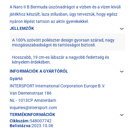
A Naro II B Bermuda úszónadrágot a vízben és a vízen kívüli
játékhoz készült, laza stílusban, úgy terveztük, hogy egész
nyáron lépést tartson az aktív gyerekekkel.
JELLEMZŐK
A 100% szövött poliészter design gyorsan szárad, nagy
mozgásszabadságot és tartósságot biztosít.
Hosszabb, 19 cm-es lábszár a nagyobb fedettség és
kényelem érdekében.
INFORMÁCIÓK A GYÁRTÓRÓL
Gyártó
INTERSPORT International Corporation Europe B.V.
Van Diemenstraat 186
NL - 1013CP Amsterdam
inquiries@intersport.com
TERMÉKINFORMÁCIÓK
Cikkszám:
548007742
Belistázva:
2023.10.06