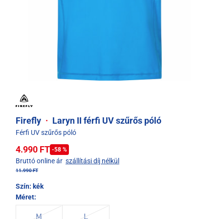
Firefly
·
Laryn II férfi UV szűrős póló
Férfi UV szűrős póló
4.990 FT
-58 %
Bruttó online ár
szállítási díj nélkül
11.990 FT
Szín:
kék
Méret:
M
L