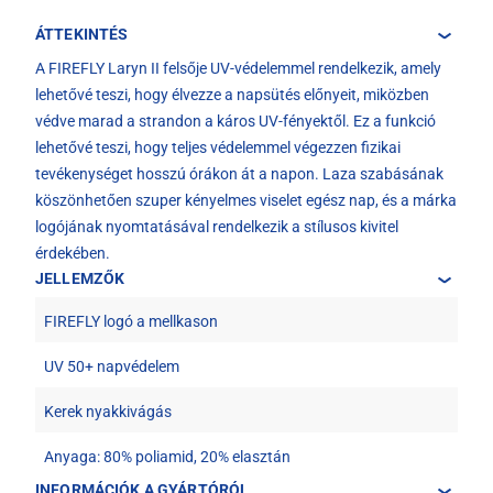
ÁTTEKINTÉS
A FIREFLY Laryn II felsője UV-védelemmel rendelkezik, amely
lehetővé teszi, hogy élvezze a napsütés előnyeit, miközben
védve marad a strandon a káros UV-fényektől. Ez a funkció
lehetővé teszi, hogy teljes védelemmel végezzen fizikai
tevékenységet hosszú órákon át a napon. Laza szabásának
köszönhetően szuper kényelmes viselet egész nap, és a márka
logójának nyomtatásával rendelkezik a stílusos kivitel
érdekében.
JELLEMZŐK
FIREFLY logó a mellkason
UV 50+ napvédelem
Kerek nyakkivágás
Anyaga: 80% poliamid, 20% elasztán
INFORMÁCIÓK A GYÁRTÓRÓL