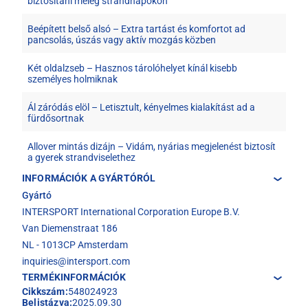
biztosítani meleg strandnapokon
Beépített belső alsó – Extra tartást és komfortot ad
pancsolás, úszás vagy aktív mozgás közben
Két oldalzseb – Hasznos tárolóhelyet kínál kisebb
személyes holmiknak
Ál záródás elöl – Letisztult, kényelmes kialakítást ad a
fürdősortnak
Allover mintás dizájn – Vidám, nyárias megjelenést biztosít
a gyerek strandviselethez
INFORMÁCIÓK A GYÁRTÓRÓL
Gyártó
INTERSPORT International Corporation Europe B.V.
Van Diemenstraat 186
NL - 1013CP Amsterdam
inquiries@intersport.com
TERMÉKINFORMÁCIÓK
Cikkszám:
548024923
Belistázva:
2025.09.30