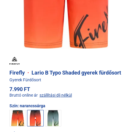
Firefly
·
Lario B Typo Shaded gyerek fürdősort
Gyerek Fürdősort
7.990 FT
Bruttó online ár
szállítási díj nélkül
Szín:
narancssárga