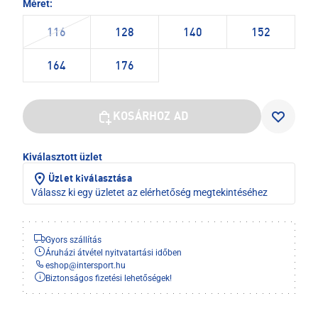
Méret:
116
128
140
152
164
176
KOSÁRHOZ AD
Kiválasztott üzlet
Üzlet kiválasztása
Válassz ki egy üzletet az elérhetőség megtekintéséhez
Gyors szállítás
Áruházi átvétel nyitvatartási időben
eshop
@
intersport.hu
Biztonságos fizetési lehetőségek!