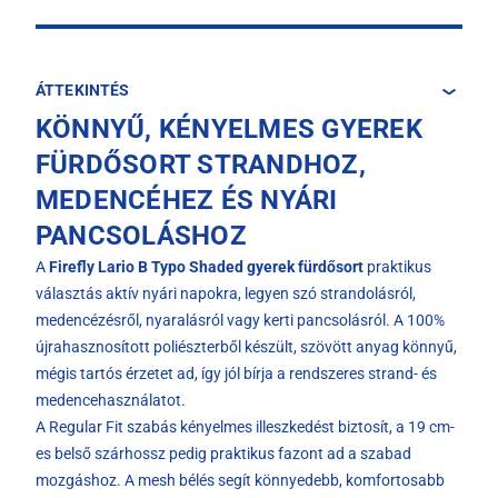
ÁTTEKINTÉS
KÖNNYŰ, KÉNYELMES GYEREK
FÜRDŐSORT STRANDHOZ,
MEDENCÉHEZ ÉS NYÁRI
PANCSOLÁSHOZ
A
Firefly Lario B Typo Shaded gyerek fürdősort
praktikus
választás aktív nyári napokra, legyen szó strandolásról,
medencézésről, nyaralásról vagy kerti pancsolásról. A 100%
újrahasznosított poliészterből készült, szövött anyag könnyű,
mégis tartós érzetet ad, így jól bírja a rendszeres strand- és
medencehasználatot.
A Regular Fit szabás kényelmes illeszkedést biztosít, a 19 cm-
es belső szárhossz pedig praktikus fazont ad a szabad
mozgáshoz. A mesh bélés segít könnyedebb, komfortosabb