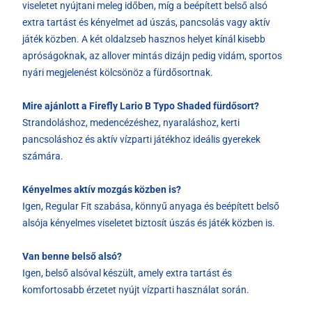
viseletet nyújtani meleg időben, míg a beépített belső alsó
extra tartást és kényelmet ad úszás, pancsolás vagy aktív
játék közben. A két oldalzseb hasznos helyet kínál kisebb
apróságoknak, az allover mintás dizájn pedig vidám, sportos
nyári megjelenést kölcsönöz a fürdősortnak.
Mire ajánlott a Firefly Lario B Typo Shaded fürdősort?
Strandoláshoz, medencézéshez, nyaraláshoz, kerti
pancsoláshoz és aktív vízparti játékhoz ideális gyerekek
számára.
Kényelmes aktív mozgás közben is?
Igen, Regular Fit szabása, könnyű anyaga és beépített belső
alsója kényelmes viseletet biztosít úszás és játék közben is.
Van benne belső alsó?
Igen, belső alsóval készült, amely extra tartást és
komfortosabb érzetet nyújt vízparti használat során.