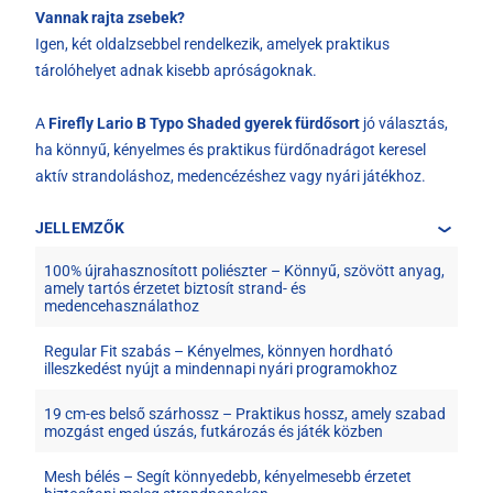
Vannak rajta zsebek?
Igen, két oldalzsebbel rendelkezik, amelyek praktikus
tárolóhelyet adnak kisebb apróságoknak.
A
Firefly Lario B Typo Shaded gyerek fürdősort
jó választás,
ha könnyű, kényelmes és praktikus fürdőnadrágot keresel
aktív strandoláshoz, medencézéshez vagy nyári játékhoz.
JELLEMZŐK
100% újrahasznosított poliészter – Könnyű, szövött anyag,
amely tartós érzetet biztosít strand- és
medencehasználathoz
Regular Fit szabás – Kényelmes, könnyen hordható
illeszkedést nyújt a mindennapi nyári programokhoz
19 cm-es belső szárhossz – Praktikus hossz, amely szabad
mozgást enged úszás, futkározás és játék közben
Mesh bélés – Segít könnyedebb, kényelmesebb érzetet