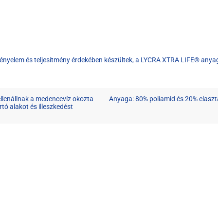
kényelem és teljesítmény érdekében készültek, a LYCRA XTRA LIFE® anyagg
lenállnak a medencevíz okozta
Anyaga: 80% poliamid és 20% elaszt
tó alakot és illeszkedést