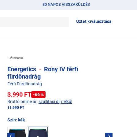
30 NAPOS VISSZAKÜLDÉS
Üzlet kiválasztása
Energetics
·
Rony IV férfi
fürdőnadrág
Férfi Fürdőnadrág
3.990 FT
-66 %
Bruttó online ár
szállítási díj nélkül
11.990 FT
Szín:
kék