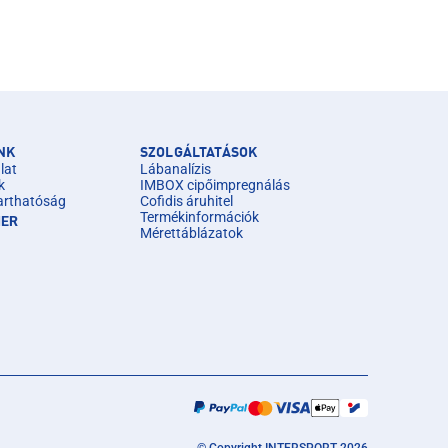
NK
SZOLGÁLTATÁSOK
lat
Lábanalízis
k
IMBOX cipőimpregnálás
arthatóság
Cofidis áruhitel
Termékinformációk
IER
Mérettáblázatok