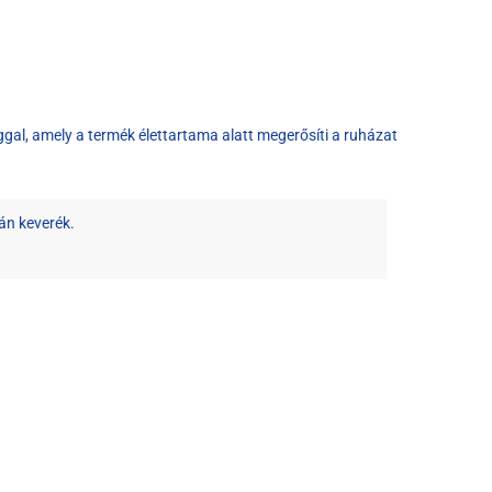
al, amely a termék élettartama alatt megerősíti a ruházat
án keverék.