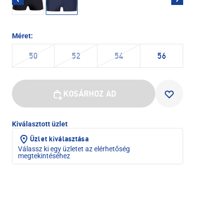
Méret:
50
52
54
56
KOSÁRHOZ AD
Kiválasztott üzlet
Üzlet kiválasztása
Válassz ki egy üzletet az elérhetőség
megtekintéséhez