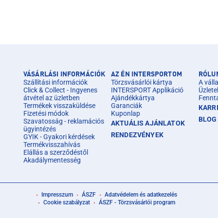
VÁSÁRLÁSI INFORMÁCIÓK
AZ ÉN INTERSPORTOM
RÓLU
Szállítási információk
Törzsvásárlói kártya
A válla
Click & Collect - Ingyenes
INTERSPORT Applikáció
Üzlete
átvétel az üzletben
Ajándékkártya
Fennt
Termékek visszaküldése
Garanciák
KARR
Fizetési módok
Kuponlap
BLOG
Szavatosság - reklamációs
AKTUÁLIS AJÁNLATOK
ügyintézés
RENDEZVÉNYEK
GYIK - Gyakori kérdések
Termékvisszahívás
Elállás a szerződéstől
Akadálymentesség
Impresszum
ÁSZF
Adatvédelem és adatkezelés
Cookie szabályzat
ÁSZF - Törzsvásárlói program