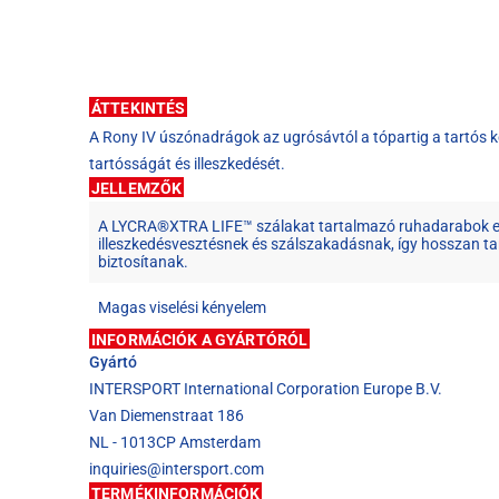
ÁTTEKINTÉS
A Rony IV úszónadrágok az ugrósávtól a tópartig a tartós 
tartósságát és illeszkedését.
JELLEMZŐK
A LYCRA®XTRA LIFE™ szálakat tartalmazó ruhadarabok el
illeszkedésvesztésnek és szálszakadásnak, így hosszan tar
biztosítanak.
Magas viselési kényelem
INFORMÁCIÓK A GYÁRTÓRÓL
Gyártó
INTERSPORT International Corporation Europe B.V.
Van Diemenstraat 186
NL - 1013CP Amsterdam
inquiries@intersport.com
TERMÉKINFORMÁCIÓK