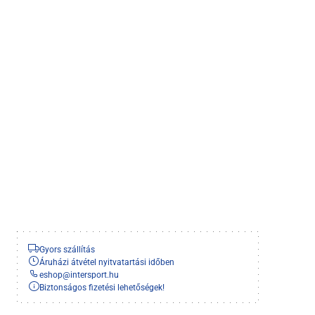
Gyors szállítás
Áruházi átvétel nyitvatartási időben
eshop
@
intersport.hu
Biztonságos fizetési lehetőségek!