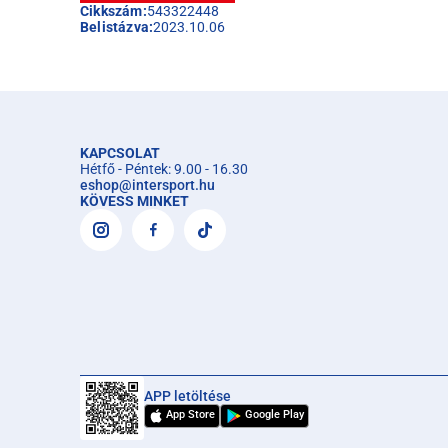
Cikkszám:
543322448
Belistázva:
2023.10.06
KAPCSOLAT
Hétfő - Péntek: 9.00 - 16.30
eshop
@
intersport.hu
KÖVESS MINKET
APP letöltése
App Store
Google Play