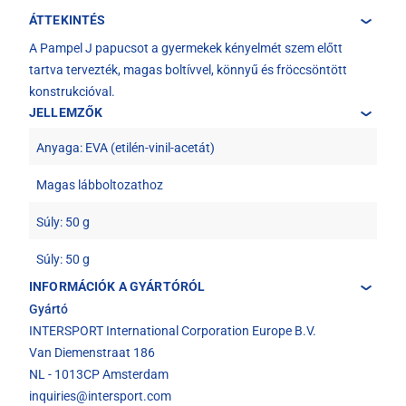
ÁTTEKINTÉS
A Pampel J papucsot a gyermekek kényelmét szem előtt
tartva tervezték, magas boltívvel, könnyű és fröccsöntött
konstrukcióval.
JELLEMZŐK
Anyaga: EVA (etilén-vinil-acetát)
Magas lábboltozathoz
Súly: 50 g
Súly: 50 g
INFORMÁCIÓK A GYÁRTÓRÓL
Gyártó
INTERSPORT International Corporation Europe B.V.
Van Diemenstraat 186
NL - 1013CP Amsterdam
inquiries@intersport.com