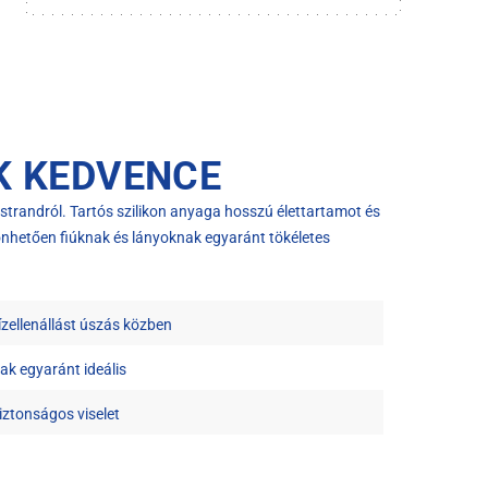
K KEDVENCE
strandról. Tartós szilikon anyaga hosszú élettartamot és
önhetően fiúknak és lányoknak egyaránt tökéletes
ízellenállást úszás közben
nak egyaránt ideális
iztonságos viselet