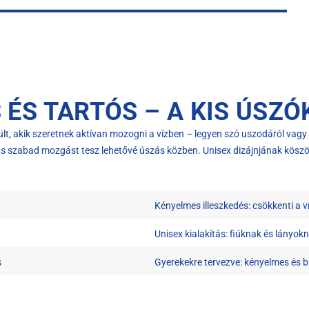
ÉS TARTÓS – A KIS ÚSZÓ
lt, akik szeretnek aktívan mozogni a vízben – legyen szó uszodáról vagy 
ítás szabad mozgást tesz lehetővé úszás közben. Unisex dizájnjának kösz
Kényelmes illeszkedés: csökkenti a v
Unisex kialakítás: fiúknak és lányok
s
Gyerekekre tervezve: kényelmes és b