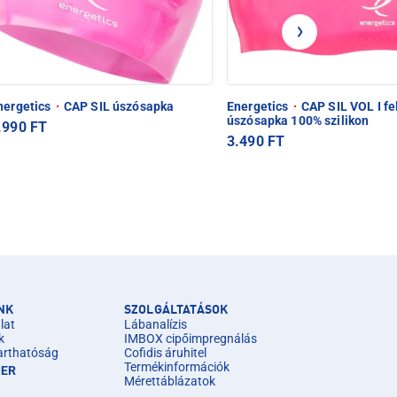
nergetics
·
CAP SIL úszósapka
Energetics
·
CAP SIL VOL I fe
úszósapka 100% szilikon
.990 FT
3.490 FT
NK
SZOLGÁLTATÁSOK
lat
Lábanalízis
k
IMBOX cipőimpregnálás
arthatóság
Cofidis áruhitel
Termékinformációk
IER
Mérettáblázatok