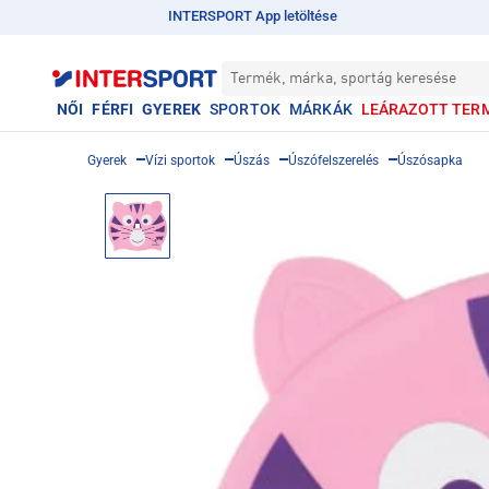
INTERSPORT App letöltése
Termék, márka, sportág keresése
NŐI
FÉRFI
GYEREK
SPORTOK
MÁRKÁK
LEÁRAZOTT TER
Gyerek
Vízi sportok
Úszás
Úszófelszerelés
Úszósapka