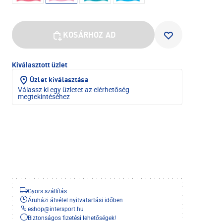
KOSÁRHOZ AD
Kiválasztott üzlet
Üzlet kiválasztása
Válassz ki egy üzletet az elérhetőség
megtekintéséhez
Gyors szállítás
Áruházi átvétel nyitvatartási időben
eshop
@
intersport.hu
Biztonságos fizetési lehetőségek!