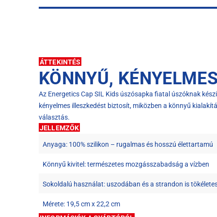
ÁTTEKINTÉS
KÖNNYŰ, KÉNYELMES 
Az Energetics Cap SIL Kids úszósapka fiatal úszóknak készü
kényelmes illeszkedést biztosít, miközben a könnyű kialak
választás.
JELLEMZŐK
Anyaga: 100% szilikon – rugalmas és hosszú élettartamú
Könnyű kivitel: természetes mozgásszabadság a vízben
Sokoldalú használat: uszodában és a strandon is tökélete
Mérete: 19,5 cm x 22,2 cm