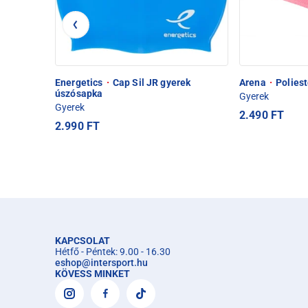
Energetics
·
Cap Sil JR gyerek
Arena
·
Poliest
úszósapka
Gyerek
Gyerek
2.490 FT
2.990 FT
KAPCSOLAT
Hétfő - Péntek: 9.00 - 16.30
eshop
@
intersport.hu
KÖVESS MINKET