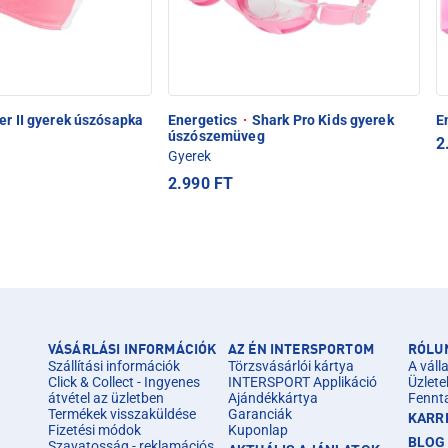
er II gyerek úszósapka
Energetics
·
Shark Pro Kids gyerek
E
úszószemüveg
2
Gyerek
2.990 FT
VÁSÁRLÁSI INFORMÁCIÓK
AZ ÉN INTERSPORTOM
RÓLU
Szállítási információk
Törzsvásárlói kártya
A válla
Click & Collect - Ingyenes
INTERSPORT Applikáció
Üzlete
átvétel az üzletben
Ajándékkártya
Fennt
Termékek visszaküldése
Garanciák
KARR
Fizetési módok
Kuponlap
BLOG
Szavatosság - reklamációs