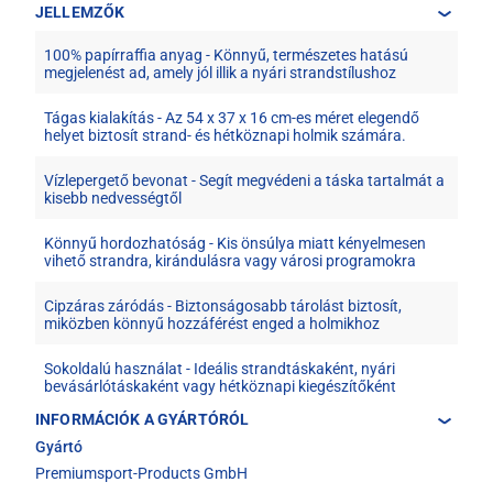
JELLEMZŐK
100% papírraffia anyag - Könnyű, természetes hatású
megjelenést ad, amely jól illik a nyári strandstílushoz
Tágas kialakítás - Az 54 x 37 x 16 cm-es méret elegendő
helyet biztosít strand- és hétköznapi holmik számára.
Vízlepergető bevonat - Segít megvédeni a táska tartalmát a
kisebb nedvességtől
Könnyű hordozhatóság - Kis önsúlya miatt kényelmesen
vihető strandra, kirándulásra vagy városi programokra
Cipzáras záródás - Biztonságosabb tárolást biztosít,
miközben könnyű hozzáférést enged a holmikhoz
Sokoldalú használat - Ideális strandtáskaként, nyári
bevásárlótáskaként vagy hétköznapi kiegészítőként
INFORMÁCIÓK A GYÁRTÓRÓL
Gyártó
Premiumsport-Products GmbH