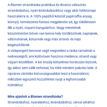
A Blumen strandtáska praktikus és divatos választás
strandoláshoz, nyári kirándulásokhoz vagy akár hétköznapi
használatra is. A 100% papírból készült papírraffia anyag
könnyű, természetes hatású megjelenést ad, így tökéletesen
illik a nyári, vízparti hangulathoz. Nagy méretének
köszönhetően bőven van benne hely törölközőnek, naptejnek,
váltóruhának, könyvnek vagy más strand- és napi
kiegészítőknek.
A vízlepergető bevonat segít megvédeni a táska tartalmát a
nedvességtől, ami különösen hasznos medence, strand vagy
vízpart közelében. A kis önsúly kényelmes hordozást biztosít,
így akkor sem válik terhessé, ha több mindent pakolsz bele. A
cipzáras záródás biztonságosabbá teszi a használatot,
miközben egyszerű hozzáférést nyújt a legfontosabb
holmikhoz.
Mire ajánlott a Blumen strandtáska?
Strandoláshoz, nyaraláshoz, kiránduláshoz, városi sétához