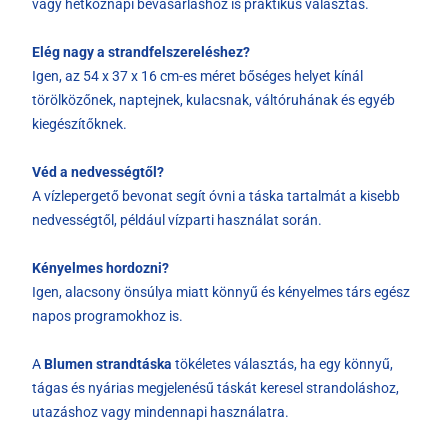
vagy hétköznapi bevásárláshoz is praktikus választás.
Elég nagy a strandfelszereléshez?
Igen, az 54 x 37 x 16 cm-es méret bőséges helyet kínál
törölközőnek, naptejnek, kulacsnak, váltóruhának és egyéb
kiegészítőknek.
Véd a nedvességtől?
A vízlepergető bevonat segít óvni a táska tartalmát a kisebb
nedvességtől, például vízparti használat során.
Kényelmes hordozni?
Igen, alacsony önsúlya miatt könnyű és kényelmes társ egész
napos programokhoz is.
A
Blumen strandtáska
tökéletes választás, ha egy könnyű,
tágas és nyárias megjelenésű táskát keresel strandoláshoz,
utazáshoz vagy mindennapi használatra.