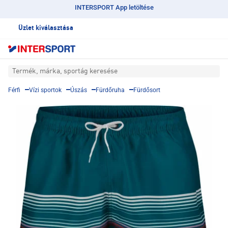
INTERSPORT App letöltése
Üzlet kiválasztása
Termék, márka, sportág keresése
Férfi
Vízi sportok
Úszás
Fürdőruha
Fürdősort