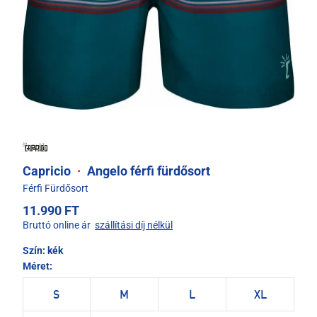
Capricio
·
Angelo férfi fürdősort
Férfi Fürdősort
11.990 FT
Bruttó online ár
szállítási díj nélkül
Szín:
kék
Méret:
S
M
L
XL