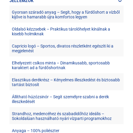
JELLEMZŐK
Gyorsan száradó anyag – Segít, hogy a fürdőshort a vízből
kijőve is hamarabb újra komfortos legyen
Oldalsó kézzsebek – Praktikus tárolóhelyet kínálnak a
kisebb holmiknak
Capricio logó – Sportos, divatos részletként egészíti ki a
megjelenést
Elhelyezett csíkos minta – Dinamikusabb, sportosabb
karaktert ad a fürdőshortnak
Elasztikus derékrész – Kényelmes illeszkedést és biztosabb
tartást biztosít
Állítható húzózsinór – Segít személyre szabni a derék
illeszkedését
Strandhoz, medencéhez és szabadidőhöz ideális –
Sokoldalúan használható nyári vízparti programokhoz
Anyaga – 100% poliészter