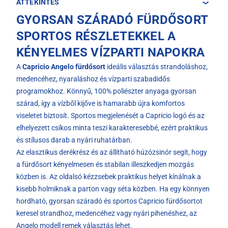
ÁTTEKINTÉS
GYORSAN SZÁRADÓ FÜRDŐSORT
SPORTOS RÉSZLETEKKEL A
KÉNYELMES VÍZPARTI NAPOKRA
A
Capricio Angelo fürdősort
ideális választás strandoláshoz,
medencéhez, nyaraláshoz és vízparti szabadidős
programokhoz. Könnyű, 100% poliészter anyaga gyorsan
szárad, így a vízből kijőve is hamarabb újra komfortos
viseletet biztosít. Sportos megjelenését a Capricio logó és az
elhelyezett csíkos minta teszi karakteresebbé, ezért praktikus
és stílusos darab a nyári ruhatárban.
Az elasztikus derékrész és az állítható húzózsinór segít, hogy
a fürdősort kényelmesen és stabilan illeszkedjen mozgás
közben is. Az oldalsó kézzsebek praktikus helyet kínálnak a
kisebb holmiknak a parton vagy séta közben. Ha egy könnyen
hordható, gyorsan száradó és sportos Capricio fürdősortot
keresel strandhoz, medencéhez vagy nyári pihenéshez, az
Angelo modell remek választás lehet.