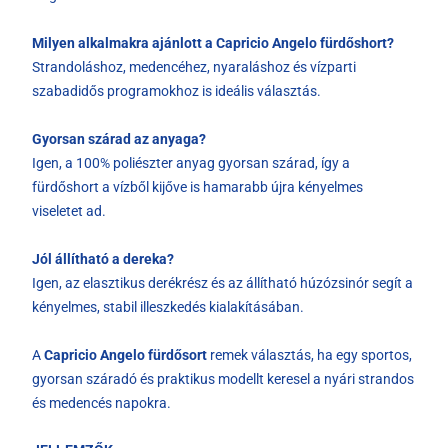
Milyen alkalmakra ajánlott a Capricio Angelo fürdőshort?
Strandoláshoz, medencéhez, nyaraláshoz és vízparti
szabadidős programokhoz is ideális választás.
Gyorsan szárad az anyaga?
Igen, a 100% poliészter anyag gyorsan szárad, így a
fürdőshort a vízből kijőve is hamarabb újra kényelmes
viseletet ad.
Jól állítható a dereka?
Igen, az elasztikus derékrész és az állítható húzózsinór segít a
kényelmes, stabil illeszkedés kialakításában.
A
Capricio Angelo fürdősort
remek választás, ha egy sportos,
gyorsan száradó és praktikus modellt keresel a nyári strandos
és medencés napokra.