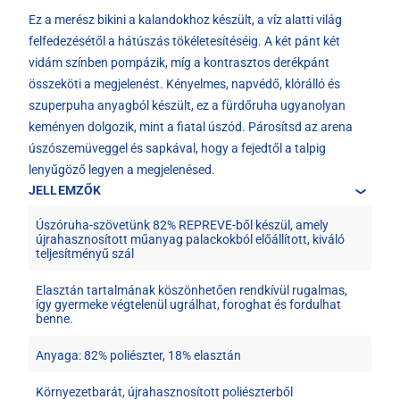
Ez a merész bikini a kalandokhoz készült, a víz alatti világ
felfedezésétől a hátúszás tökéletesítéséig. A két pánt két
vidám színben pompázik, míg a kontrasztos derékpánt
összeköti a megjelenést. Kényelmes, napvédő, klórálló és
szuperpuha anyagból készült, ez a fürdőruha ugyanolyan
keményen dolgozik, mint a fiatal úszód. Párosítsd az arena
úszószemüveggel és sapkával, hogy a fejedtől a talpig
lenyűgöző legyen a megjelenésed.
JELLEMZŐK
Úszóruha-szövetünk 82% REPREVE-ből készül, amely
újrahasznosított műanyag palackokból előállított, kiváló
teljesítményű szál
Elasztán tartalmának köszönhetően rendkívül rugalmas,
így gyermeke végtelenül ugrálhat, foroghat és fordulhat
benne.
Anyaga: 82% poliészter, 18% elasztán
Környezetbarát, újrahasznosított poliészterből