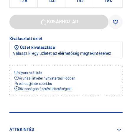
128
140
152
164
KOSÁRHOZ AD
Kiválasztott üzlet
Üzlet kiválasztása
Válassz ki egy üzletet az elérhetőség megtekintéséhez
Gyors szállítás
Áruházi átvétel nyitvatartási időben
eshop
@
intersport.hu
Biztonságos fizetési lehetőségek!
ÁTTEKINTÉS