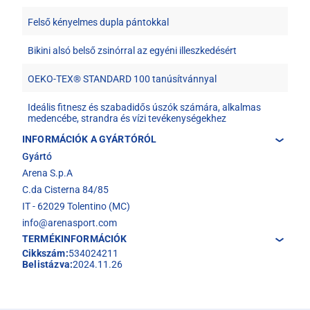
Felső kényelmes dupla pántokkal
Bikini alsó belső zsinórral az egyéni illeszkedésért
OEKO-TEX® STANDARD 100 tanúsítvánnyal
Ideális fitnesz és szabadidős úszók számára, alkalmas
medencébe, strandra és vízi tevékenységekhez
INFORMÁCIÓK A GYÁRTÓRÓL
Gyártó
Arena S.p.A
C.da Cisterna 84/85
IT - 62029 Tolentino (MC)
info@arenasport.com
TERMÉKINFORMÁCIÓK
Cikkszám:
534024211
Belistázva:
2024.11.26