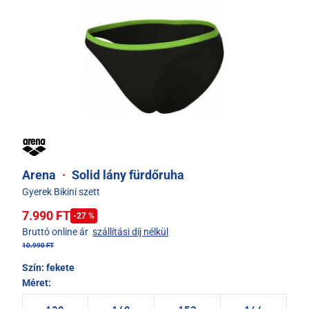
Arena
·
Solid lány fürdőruha
Gyerek Bikini szett
7.990 FT
-27 %
Bruttó online ár
szállítási díj nélkül
10.990 FT
Szín:
fekete
Méret: