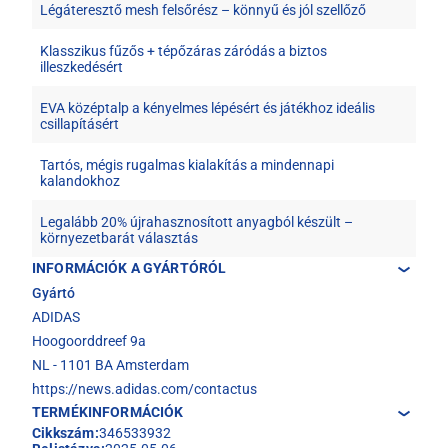
Légáteresztő mesh felsőrész – könnyű és jól szellőző
Klasszikus fűzős + tépőzáras záródás a biztos
illeszkedésért
EVA középtalp a kényelmes lépésért és játékhoz ideális
csillapításért
Tartós, mégis rugalmas kialakítás a mindennapi
kalandokhoz
Legalább 20% újrahasznosított anyagból készült –
környezetbarát választás
INFORMÁCIÓK A GYÁRTÓRÓL
Gyártó
ADIDAS
Hoogoorddreef 9a
NL - 1101 BA Amsterdam
https://news.adidas.com/contactus
TERMÉKINFORMÁCIÓK
Cikkszám:
346533932