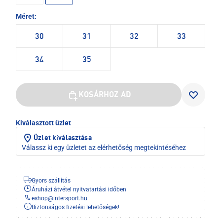
Méret:
30
31
32
33
34
35
KOSÁRHOZ AD
Kiválasztott üzlet
Üzlet kiválasztása
Válassz ki egy üzletet az elérhetőség megtekintéséhez
Gyors szállítás
Áruházi átvétel nyitvatartási időben
eshop
@
intersport.hu
Biztonságos fizetési lehetőségek!