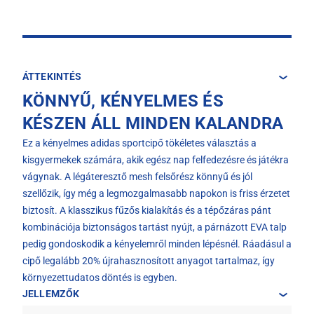
ÁTTEKINTÉS
KÖNNYŰ, KÉNYELMES ÉS
KÉSZEN ÁLL MINDEN KALANDRA
Ez a kényelmes adidas sportcipő tökéletes választás a
kisgyermekek számára, akik egész nap felfedezésre és játékra
vágynak. A légáteresztő mesh felsőrész könnyű és jól
szellőzik, így még a legmozgalmasabb napokon is friss érzetet
biztosít. A klasszikus fűzős kialakítás és a tépőzáras pánt
kombinációja biztonságos tartást nyújt, a párnázott EVA talp
pedig gondoskodik a kényelemről minden lépésnél. Ráadásul a
cipő legalább 20% újrahasznosított anyagot tartalmaz, így
környezettudatos döntés is egyben.
JELLEMZŐK