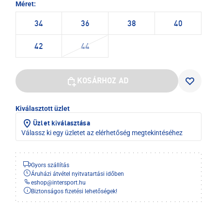
Méret:
34
36
38
40
42
44
KOSÁRHOZ AD
Kiválasztott üzlet
Üzlet kiválasztása
Válassz ki egy üzletet az elérhetőség megtekintéséhez
Gyors szállítás
Áruházi átvétel nyitvatartási időben
eshop
@
intersport.hu
Biztonságos fizetési lehetőségek!