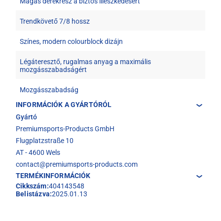
Magas derékrész a biztos illeszkedésért
Trendkövető 7/8 hossz
Színes, modern colourblock dizájn
Légáteresztő, rugalmas anyag a maximális
mozgásszabadságért
Mozgásszabadság
INFORMÁCIÓK A GYÁRTÓRÓL
Gyártó
Premiumsports-Products GmbH
Flugplatzstraße 10
AT - 4600 Wels
contact@premiumsports-products.com
TERMÉKINFORMÁCIÓK
Cikkszám:
404143548
Belistázva:
2025.01.13