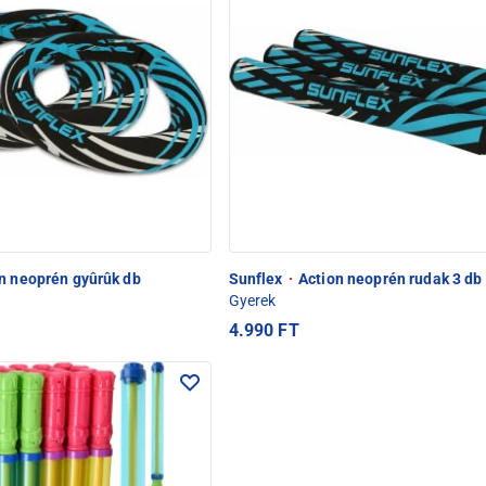
n neoprén gyûrûk db
Sunflex
·
Action neoprén rudak 3 db
Gyerek
4.990 FT