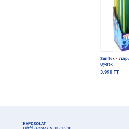
Sunflex
·
vízip
Gyerek
3.990 FT
KAPCSOLAT
Hétfő - Péntek: 9.00 - 16.30