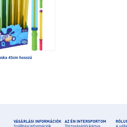
uska 45cm hosszú
VÁSÁRLÁSI INFORMÁCIÓK
AZ ÉN INTERSPORTOM
RÓLU
Szállítási információk
Törzsvásárlói kártya
A válla