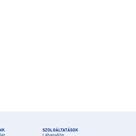
NK
SZOLGÁLTATÁSOK
lat
Lábanalízis