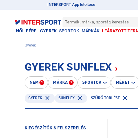
INTERSPORT App letöltése
Termék, márka, sportág keresése
NŐI
FÉRFI
GYEREK
SPORTOK
MÁRKÁK
LEÁRAZOTT TER
Gyerek
GYEREK SUNFLEX
3
NEM
MÁRKA
SPORTOK
MÉRET
1
1
GYEREK
SUNFLEX
SZŰRŐ TÖRLÉSE
KIEGÉSZÍTŐK & FELSZERELÉS