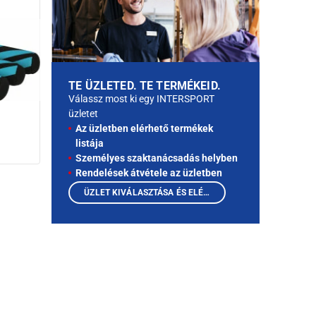
TE ÜZLETED. TE TERMÉKEID.
Válassz most ki egy INTERSPORT
üzletet
Az üzletben elérhető termékek
listája
Személyes szaktanácsadás helyben
Rendelések átvétele az üzletben
ÜZLET KIVÁLASZTÁSA ÉS ELÉRHETŐ TERMÉKEK MEGTEKINTÉSE