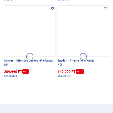
Spyder
·
Primrose Jacket női síkabát
Spyder
·
Titania női síkabát
Női
Női
209.990 FT
149.990 FT
-8 %
-21 %
229.990 FT
189.990 FT