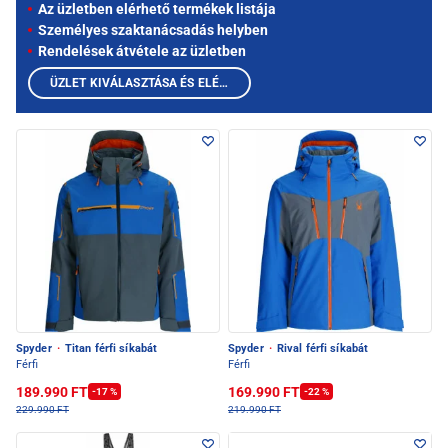
Az üzletben elérhető termékek listája
Személyes szaktanácsadás helyben
Rendelések átvétele az üzletben
ÜZLET KIVÁLASZTÁSA ÉS ELÉRHETŐ TERMÉKEK MEGTEKINTÉSE
Spyder
·
Titan férfi síkabát
Spyder
·
Rival férfi síkabát
Férfi
Férfi
189.990 FT
169.990 FT
-17 %
-22 %
229.990 FT
219.990 FT