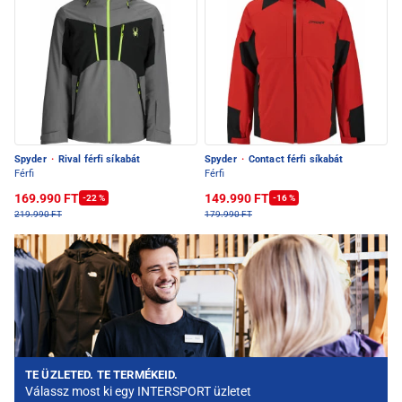
Spyder
·
Rival férfi síkabát
Spyder
·
Contact férfi síkabát
Férfi
Férfi
169.990 FT
149.990 FT
-22 %
-16 %
219.990 FT
179.990 FT
TE ÜZLETED. TE TERMÉKEID.
Válassz most ki egy INTERSPORT üzletet