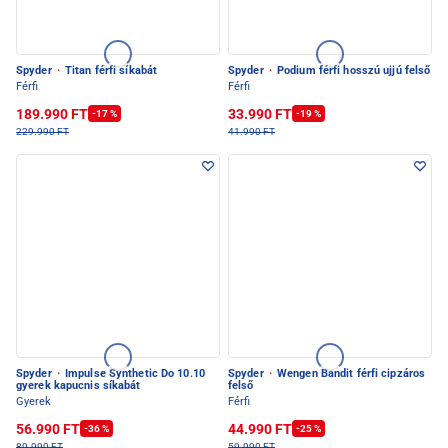
Spyder
·
Titan férfi síkabát
Spyder
·
Podium férfi hosszú ujjú felső
Férfi
Férfi
189.990 FT
33.990 FT
-17 %
-19 %
229.990 FT
41.990 FT
Spyder
·
Impulse Synthetic Do 10.10
Spyder
·
Wengen Bandit férfi cipzáros
gyerek kapucnis síkabát
felső
Gyerek
Férfi
56.990 FT
44.990 FT
-36 %
-25 %
89.990 FT
59.990 FT