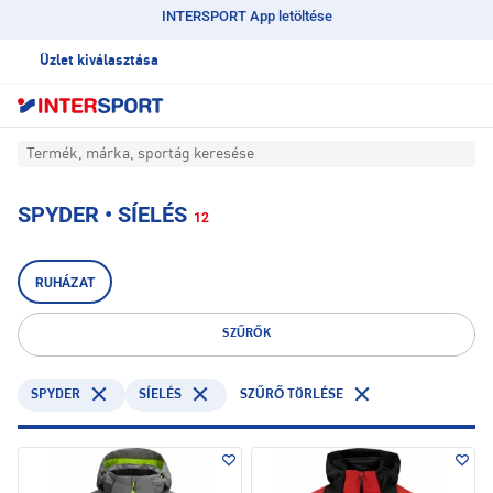
INTERSPORT App letöltése
Üzlet kiválasztása
Termék, márka, sportág keresése
SPYDER • SÍELÉS
12
RUHÁZAT
SZŰRŐK
SPYDER
SÍELÉS
SZŰRŐ TÖRLÉSE