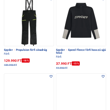
Spyder
·
Propulsion férfi sínadrág
Spyder
·
Speed Fleece férfi hosszú ujjú
felső
Férfi
Férfi
129.990 FT
-18 %
37.990 FT
-15 %
159.990 FT
44.990 FT