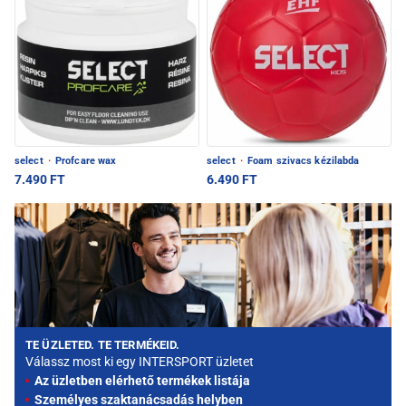
select
·
Profcare wax
select
·
Foam szivacs kézilabda
7.490 FT
6.490 FT
TE ÜZLETED. TE TERMÉKEID.
Válassz most ki egy INTERSPORT üzletet
Az üzletben elérhető termékek listája
Személyes szaktanácsadás helyben