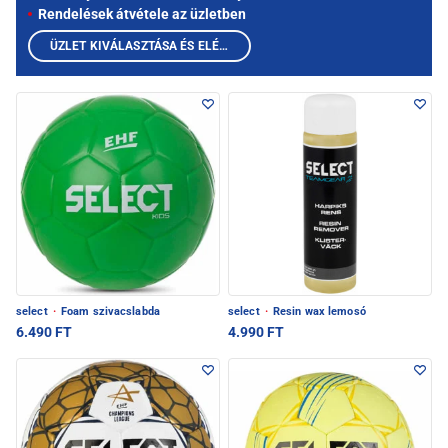
Rendelések átvétele az üzletben
ÜZLET KIVÁLASZTÁSA ÉS ELÉRHETŐ TERMÉKEK MEGTEKINTÉSE
select
·
Foam szivacslabda
select
·
Resin wax lemosó
6.490 FT
4.990 FT