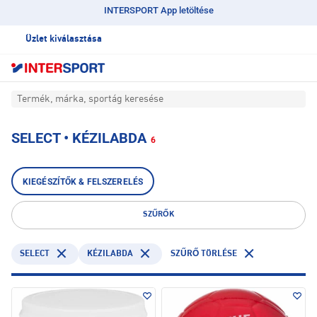
INTERSPORT App letöltése
Üzlet kiválasztása
Termék, márka, sportág keresése
SELECT • KÉZILABDA
6
KIEGÉSZÍTŐK & FELSZERELÉS
SZŰRŐK
SELECT
KÉZILABDA
SZŰRŐ TÖRLÉSE