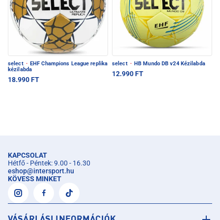
select
·
EHF Champions League replika
select
·
HB Mundo DB v24 Kézilabda
kézilabda
12.990 FT
18.990 FT
KAPCSOLAT
Hétfő - Péntek: 9.00 - 16.30
eshop
@
intersport.hu
KÖVESS MINKET
VÁSÁRLÁSI INFORMÁCIÓK