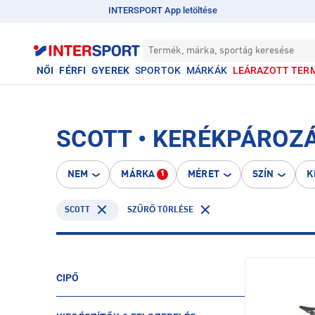
INTERSPORT App letöltése
Termék, márka, sportág keresése
NŐI
FÉRFI
GYEREK
SPORTOK
MÁRKÁK
LEÁRAZOTT TER
SCOTT • KERÉKPÁROZ
NEM
MÁRKA
MÉRET
SZÍN
K
1
SCOTT
SZŰRŐ TÖRLÉSE
CIPŐ