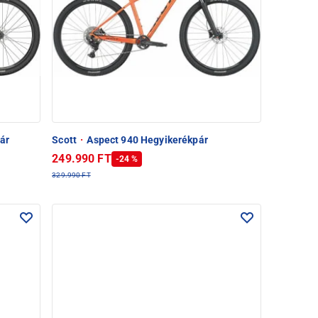
ár
Scott
·
Aspect 940 Hegyikerékpár
249.990 FT
-24 %
329.990 FT