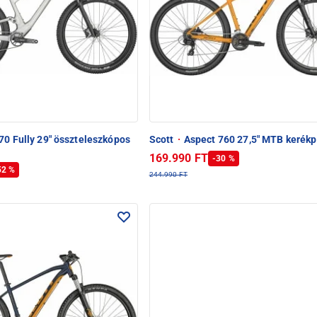
70 Fully 29" összteleszkópos
Scott
·
Aspect 760 27,5" MTB kerékp
169.990 FT
-30 %
52 %
244.990 FT