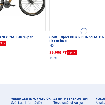
970 29" MTB kerékpár
Scott
·
Sport Crus-R BOA női MTB c
Fit rendszer
23 %
Női
39.990 FT
-14 %
46.990 FT
VÁSÁRLÁSI INFORMÁCIÓK
AZ ÉN INTERSPORTOM
RÓLU
Szállítási információk
Törzsvásárlói kártya
A válla