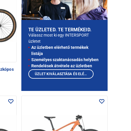
TE ÜZLETED. TE TERMÉKEID.
Válassz most ki egy INTERSPORT
üzletet
Az üzletben elérhető termékek
listája
Személyes szaktanácsadás helyben
Rendelések átvétele az üzletben
szkópos
ÜZLET KIVÁLASZTÁSA ÉS ELÉRHETŐ TERMÉKEK MEGTEKINTÉSE