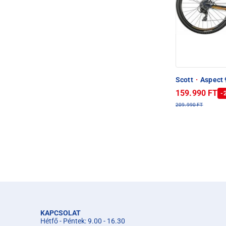
Scott
·
Aspect 
159.990 FT
-
209.990 FT
KAPCSOLAT
Hétfő - Péntek: 9.00 - 16.30