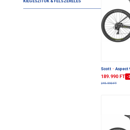
KIEGÉSZÍTŐK & FELSZERELÉS
Scott
·
Aspect 
189.990 FT
-
249.990 FT