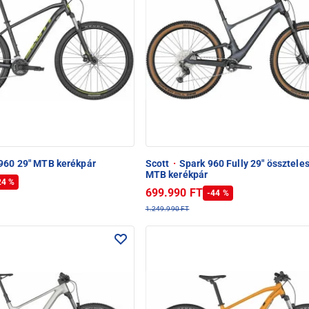
960 29" MTB kerékpár
Scott
·
Spark 960 Fully 29" össztele
MTB kerékpár
24 %
699.990 FT
-44 %
1.249.990 FT