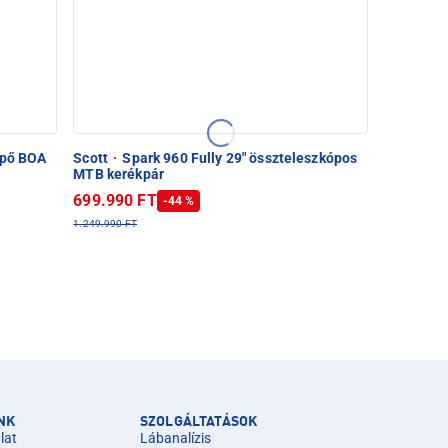
ipő BOA
Scott
·
Spark 960 Fully 29" összteleszkópos
MTB kerékpár
699.990 FT
-44 %
1.249.990 FT
NK
SZOLGÁLTATÁSOK
lat
Lábanalízis