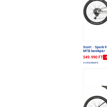
Scott
·
Spark 9
MTB kerékpár
549.990 FT
-
1.149.990 FT