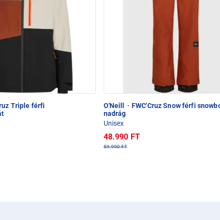
z Triple férfi
O'Neill
·
FWC'Cruz Snow férfi snowb
át
nadrág
Unisex
48.990 FT
59.990 FT