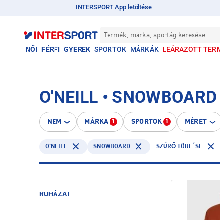
INTERSPORT App letöltése
Termék, márka, sportág keresése
NŐI
FÉRFI
GYEREK
SPORTOK
MÁRKÁK
LEÁRAZOTT TER
O'NEILL • SNOWBOARD
NEM
MÁRKA
SPORTOK
MÉRET
1
1
O'NEILL
SNOWBOARD
SZŰRŐ TÖRLÉSE
RUHÁZAT