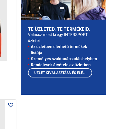
TE ÜZLETED. TE TERMÉKEID.
Válassz most ki egy INTERSPORT
üzletet
Az üzletben elérhető termékek
listája
Személyes szaktanácsadás helyben
Rendelések átvétele az üzletben
ÜZLET KIVÁLASZTÁSA ÉS ELÉRHETŐ TERMÉKEK MEGTEKINTÉSE