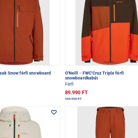
ak Snow férfi snowboard
O'Neill
·
FWC'Cruz Triple férfi
snowboardkabát
Férfi
89.990 FT
109.990 FT