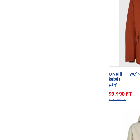
O'Neill
·
FWC'Pe
kabát
Férfi
99.990 FT
124.990 FT