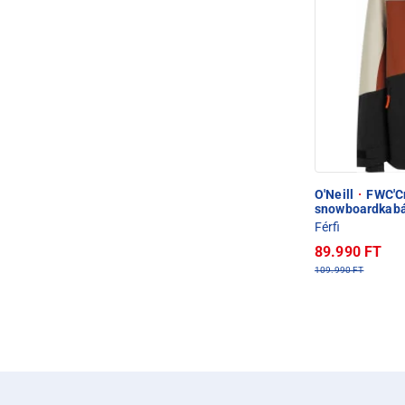
O'Neill
·
FWC'Cru
snowboardkab
Férfi
89.990 FT
109.990 FT