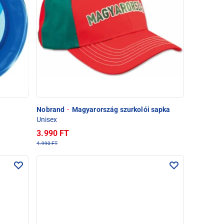
Nobrand
·
Magyarország szurkolói sapka
Unisex
3.990 FT
4.990 FT