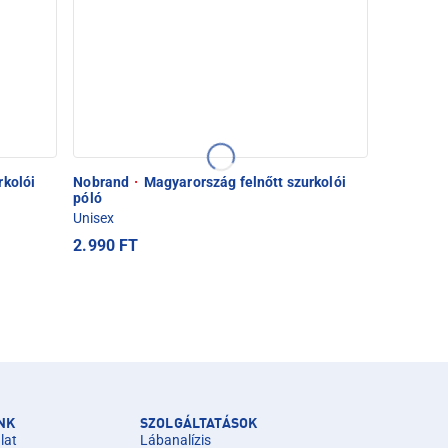
rkolói
Nobrand
·
Magyarország felnőtt szurkolói
póló
Unisex
2.990 FT
NK
SZOLGÁLTATÁSOK
lat
Lábanalízis