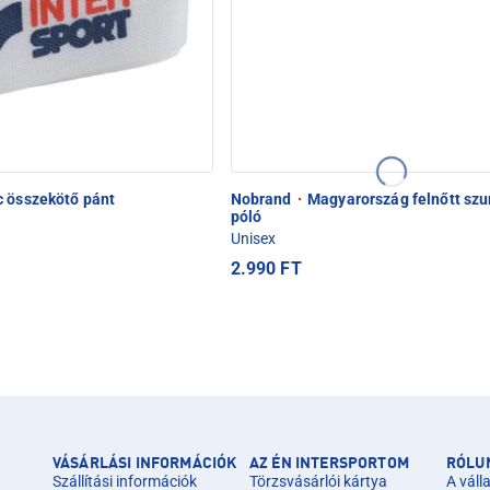
c összekötő pánt
Nobrand
·
Magyarország felnőtt szu
póló
Unisex
2.990 FT
VÁSÁRLÁSI INFORMÁCIÓK
AZ ÉN INTERSPORTOM
RÓLU
Szállítási információk
Törzsvásárlói kártya
A válla