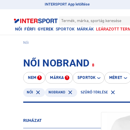
INTERSPORT App letöltése
Termék, márka, sportág keresése
NŐI
FÉRFI
GYEREK
SPORTOK
MÁRKÁK
LEÁRAZOTT TER
Női
NŐI NOBRAND
8
NEM
MÁRKA
SPORTOK
MÉRET
1
1
NOBRAND
NŐI
SZŰRŐ TÖRLÉSE
RUHÁZAT