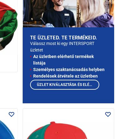
TE ÜZLETED. TE TERMÉKEID.
Válassz most ki egy INTERSPORT
üzletet
Az üzletben elérhető termékek
listája
Személyes szaktanácsadás helyben
Rendelések átvétele az üzletben
ÜZLET KIVÁLASZTÁSA ÉS ELÉRHETŐ TERMÉKEK MEGTEKINTÉSE