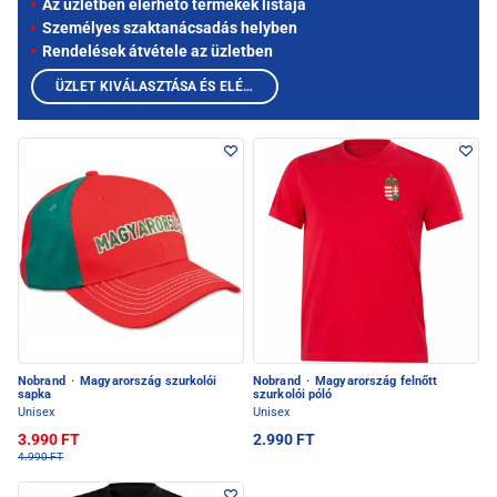
Az üzletben elérhető termékek listája
Személyes szaktanácsadás helyben
Rendelések átvétele az üzletben
ÜZLET KIVÁLASZTÁSA ÉS ELÉRHETŐ TERMÉKEK MEGTEKINTÉSE
Nobrand
·
Magyarország szurkolói
Nobrand
·
Magyarország felnőtt
sapka
szurkolói póló
Unisex
Unisex
3.990 FT
2.990 FT
4.990 FT