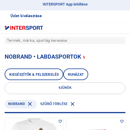
INTERSPORT App letöltése
Üzlet kiválasztása
Termék, márka, sportág keresése
NOBRAND • LABDASPORTOK
5
KIEGÉSZÍTŐK & FELSZERELÉS
RUHÁZAT
SZŰRŐK
NOBRAND
SZŰRŐ TÖRLÉSE