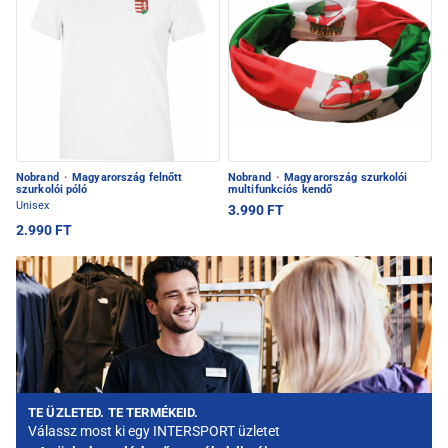
Nobrand
·
Magyarország felnőtt
Nobrand
·
Magyarország szurkolói
szurkolói póló
multifunkciós kendő
Unisex
3.990 FT
2.990 FT
TE ÜZLETED. TE TERMÉKEID.
Válassz most ki egy INTERSPORT üzletet