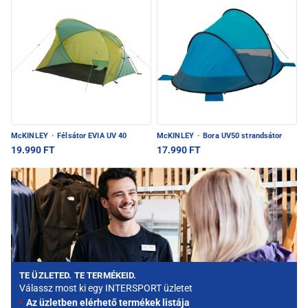
McKINLEY
·
Félsátor EVIA UV 40
McKINLEY
·
Bora UV50 strandsátor
19.990 FT
17.990 FT
TE ÜZLETED. TE TERMÉKEID.
Válassz most ki egy INTERSPORT üzletet
Az üzletben elérhető termékek listája