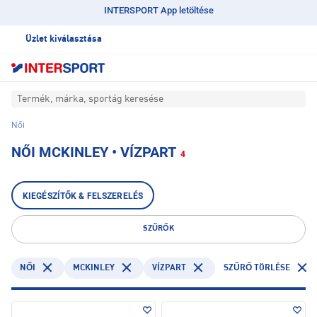
INTERSPORT App letöltése
Üzlet kiválasztása
Termék, márka, sportág keresése
Női
NŐI MCKINLEY • VÍZPART
4
KIEGÉSZÍTŐK & FELSZERELÉS
SZŰRŐK
MCKINLEY
VÍZPART
NŐI
SZŰRŐ TÖRLÉSE