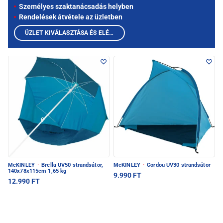
Személyes szaktanácsadás helyben
Rendelések átvétele az üzletben
ÜZLET KIVÁLASZTÁSA ÉS ELÉRHETŐ TERMÉKEK MEGTEKINTÉSE
McKINLEY
·
Brella UV50 strandsátor,
McKINLEY
·
Cordou UV30 strandsátor
140x78x115cm 1,65 kg
9.990 FT
12.990 FT