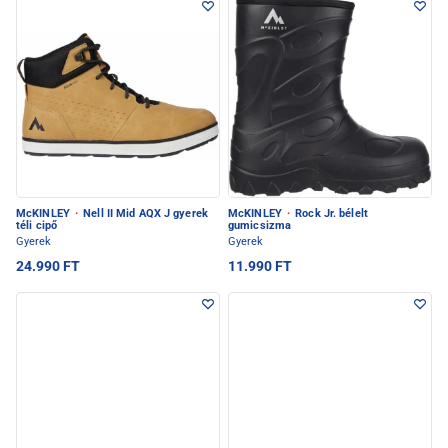
McKINLEY
·
Nell II Mid AQX J gyerek
McKINLEY
·
Rock Jr. bélelt
téli cipő
gumicsizma
Gyerek
Gyerek
24.990 FT
11.990 FT