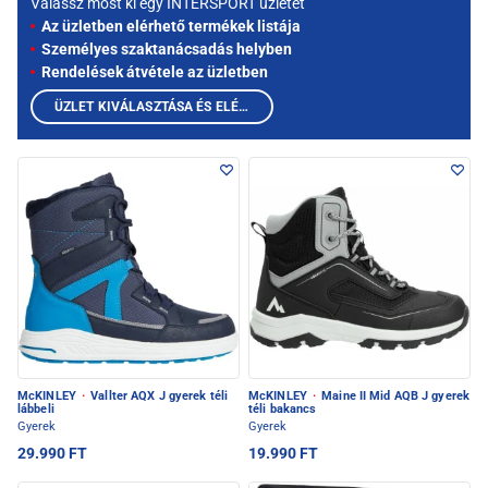
Válassz most ki egy INTERSPORT üzletet
Az üzletben elérhető termékek listája
Személyes szaktanácsadás helyben
Rendelések átvétele az üzletben
ÜZLET KIVÁLASZTÁSA ÉS ELÉRHETŐ TERMÉKEK MEGTEKINTÉSE
McKINLEY
·
Vallter AQX J gyerek téli
McKINLEY
·
Maine II Mid AQB J gyerek
lábbeli
téli bakancs
Gyerek
Gyerek
29.990 FT
19.990 FT