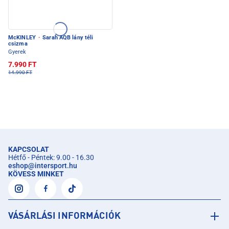
McKINLEY
·
Sarah AQB lány téli
csizma
Gyerek
7.990 FT
14.990 FT
KAPCSOLAT
Hétfő - Péntek: 9.00 - 16.30
eshop
@
intersport.hu
KÖVESS MINKET
VÁSÁRLÁSI INFORMÁCIÓK