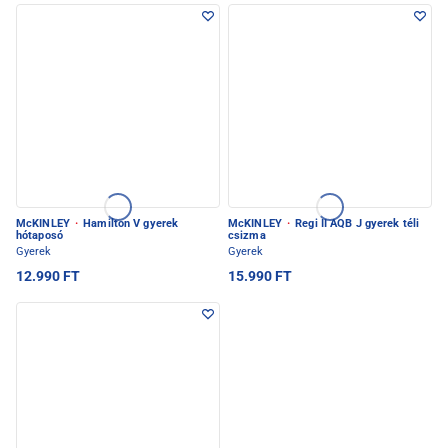
McKINLEY
·
Hamilton V gyerek
McKINLEY
·
Regi II AQB J gyerek téli
hótaposó
csizma
Gyerek
Gyerek
12.990 FT
15.990 FT