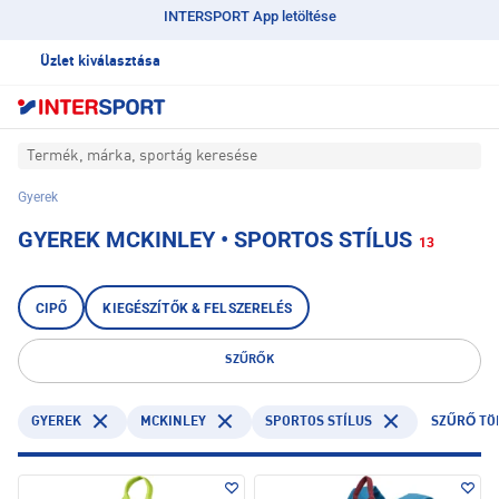
INTERSPORT App letöltése
Üzlet kiválasztása
Termék, márka, sportág keresése
Gyerek
GYEREK MCKINLEY • SPORTOS STÍLUS
13
CIPŐ
KIEGÉSZÍTŐK & FELSZERELÉS
SZŰRŐK
GYEREK
MCKINLEY
SPORTOS STÍLUS
SZŰRŐ TÖ