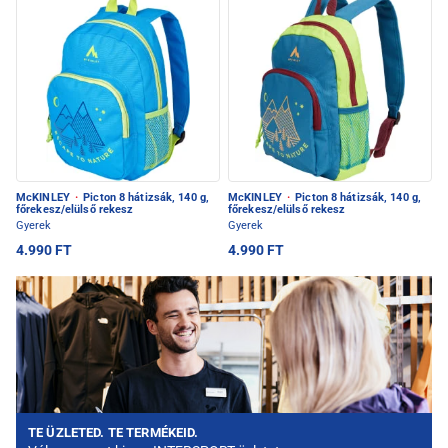
McKINLEY
·
Picton 8 hátizsák, 140 g,
McKINLEY
·
Picton 8 hátizsák, 140 g,
főrekesz/elülső rekesz
főrekesz/elülső rekesz
Gyerek
Gyerek
4.990 FT
4.990 FT
TE ÜZLETED. TE TERMÉKEID.