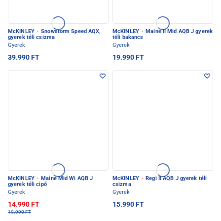
McKINLEY
·
Snowstorm Speed AQX,
McKINLEY
·
Maine II Mid AQB J gyerek
gyerek téli csizma
téli bakancs
Gyerek
Gyerek
39.990 FT
19.990 FT
McKINLEY
·
Maine Mid Wi AQB J
McKINLEY
·
Regi II AQB J gyerek téli
gyerek téli cipő
csizma
Gyerek
Gyerek
14.990 FT
15.990 FT
19.990 FT