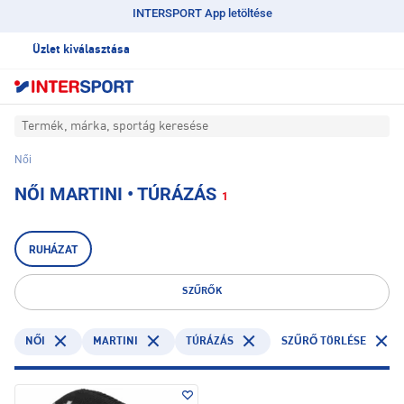
INTERSPORT App letöltése
Üzlet kiválasztása
Termék, márka, sportág keresése
Női
NŐI MARTINI • TÚRÁZÁS
1
RUHÁZAT
SZŰRŐK
MARTINI
TÚRÁZÁS
NŐI
SZŰRŐ TÖRLÉSE