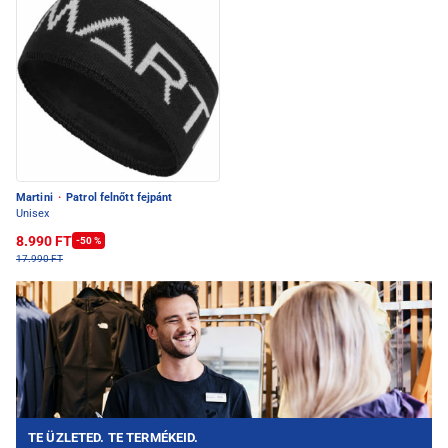
Martini
·
Patrol felnőtt fejpánt
Unisex
8.990 FT
-50 %
17.990 FT
TE ÜZLETED. TE TERMÉKEID.