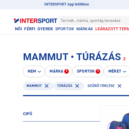
INTERSPORT App letöltése
Termék, márka, sportág keresése
NŐI
FÉRFI
GYEREK
SPORTOK
MÁRKÁK
LEÁRAZOTT TER
MAMMUT • TÚRÁZÁS
2
NEM
MÁRKA
SPORTOK
MÉRET
1
1
MAMMUT
TÚRÁZÁS
SZŰRŐ TÖRLÉSE
CIPŐ