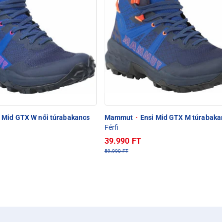
 Mid GTX W női túrabakancs
Mammut
·
Ensi Mid GTX M túrabaka
Férfi
39.990 FT
59.990 FT