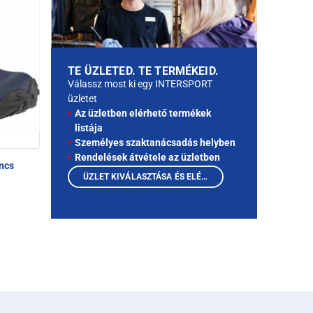
TE ÜZLETED. TE TERMÉKEID.
Válassz most ki egy INTERSPORT
üzletet
Az üzletben elérhető termékek
listája
Személyes szaktanácsadás helyben
Rendelések átvétele az üzletben
ncs
ÜZLET KIVÁLASZTÁSA ÉS ELÉRHETŐ TERMÉKEK MEGTEKINTÉSE