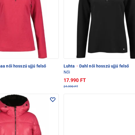
a női hosszú ujjú felső
Luhta
·
Dahl női hosszú ujjú felső
Női
17.990 FT
24.990 FT