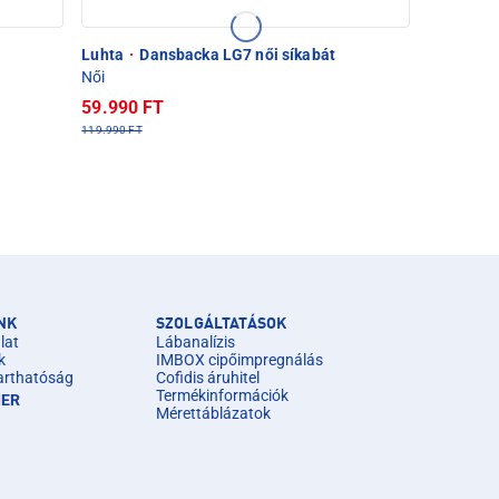
Luhta
·
Dansbacka LG7 női síkabát
Női
59.990 FT
119.990 FT
NK
SZOLGÁLTATÁSOK
lat
Lábanalízis
k
IMBOX cipőimpregnálás
arthatóság
Cofidis áruhitel
Termékinformációk
IER
Mérettáblázatok