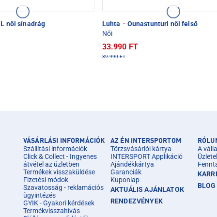
 L női sínadrág
Luhta
·
Ounastunturi női felső
Női
33.990 FT
39.990 FT
VÁSÁRLÁSI INFORMÁCIÓK
AZ ÉN INTERSPORTOM
RÓLU
Szállítási információk
Törzsvásárlói kártya
A válla
Click & Collect - Ingyenes
INTERSPORT Applikáció
Üzlete
átvétel az üzletben
Ajándékkártya
Fennt
Termékek visszaküldése
Garanciák
KARR
Fizetési módok
Kuponlap
BLOG
Szavatosság - reklamációs
AKTUÁLIS AJÁNLATOK
ügyintézés
RENDEZVÉNYEK
GYIK - Gyakori kérdések
Termékvisszahívás