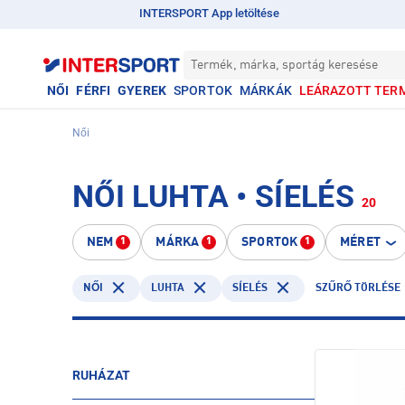
INTERSPORT App letöltése
Termék, márka, sportág keresése
NŐI
FÉRFI
GYEREK
SPORTOK
MÁRKÁK
LEÁRAZOTT TER
Női
NŐI LUHTA • SÍELÉS
20
NEM
MÁRKA
SPORTOK
MÉRET
1
1
1
LUHTA
SÍELÉS
NŐI
SZŰRŐ TÖRLÉSE
RUHÁZAT