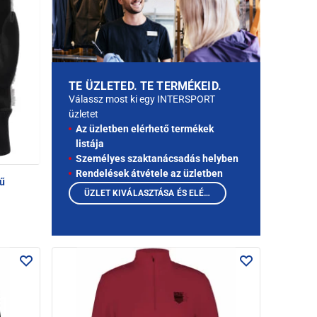
TE ÜZLETED. TE TERMÉKEID.
Válassz most ki egy INTERSPORT
üzletet
Az üzletben elérhető termékek
listája
Személyes szaktanácsadás helyben
Rendelések átvétele az üzletben
yű
ÜZLET KIVÁLASZTÁSA ÉS ELÉRHETŐ TERMÉKEK MEGTEKINTÉSE