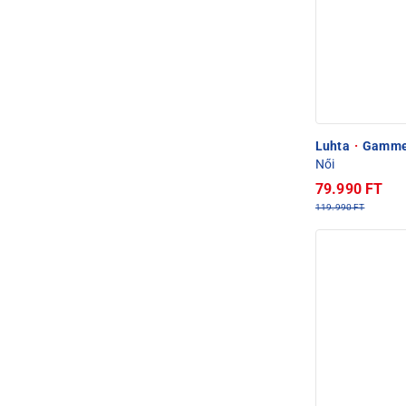
Luhta
·
Gammelb
Női
79.990 FT
119.990 FT