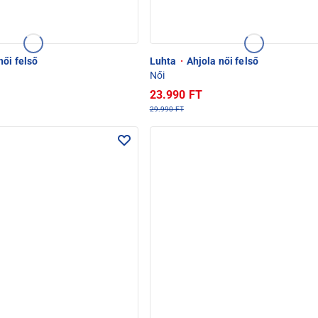
női felső
Luhta
·
Ahjola női felső
Női
23.990 FT
29.990 FT