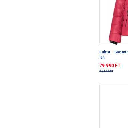
Luhta
·
Suomutu
Női
79.990 FT
94.990 FT