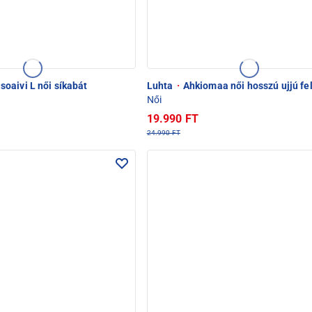
aivi L női síkabát
Luhta
·
Ahkiomaa női hosszú ujjú fe
Női
19.990 FT
24.990 FT