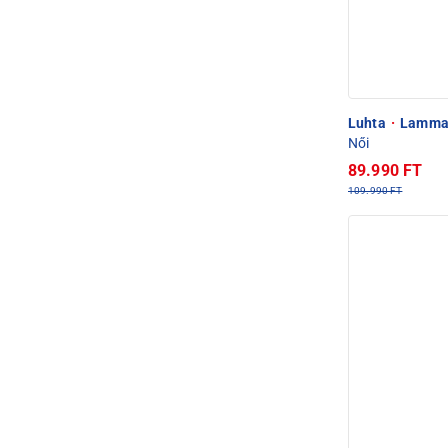
Luhta
·
Lammaso
Női
89.990 FT
109.990 FT