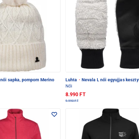
 női sapka, pompom Merino
Luhta
·
Nevala L női egyujjas keszt
Női
8.990 FT
9.990 FT