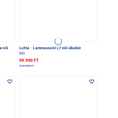
e női
Luhta
·
Lammasoaivi L7 női síkabát
Női
99.990 FT
124.990 FT