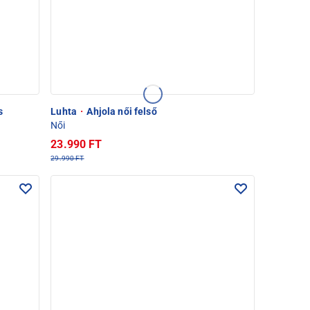
s
Luhta
·
Ahjola női felső
Női
23.990 FT
29.990 FT