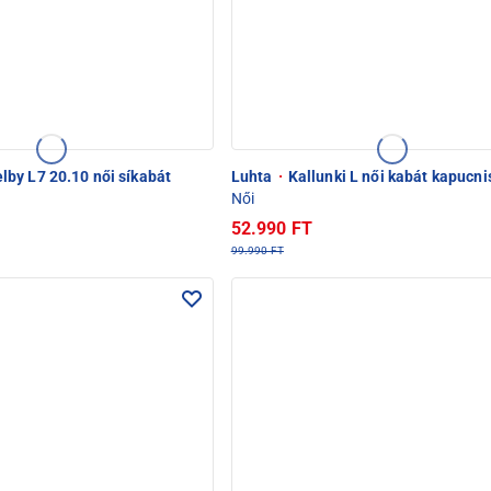
y L7 20.10 női síkabát
Luhta
·
Kallunki L női kabát kapucni
Női
52.990 FT
99.990 FT