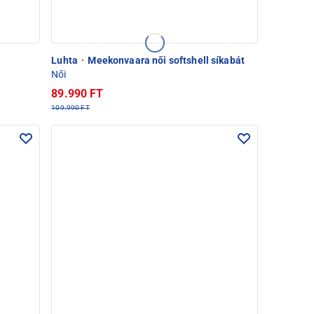
Luhta
·
Meekonvaara női softshell síkabát
Női
89.990 FT
109.990 FT