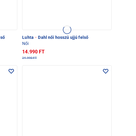
lső
Luhta
·
Dahl női hosszú ujjú felső
Női
14.990 FT
24.990 FT