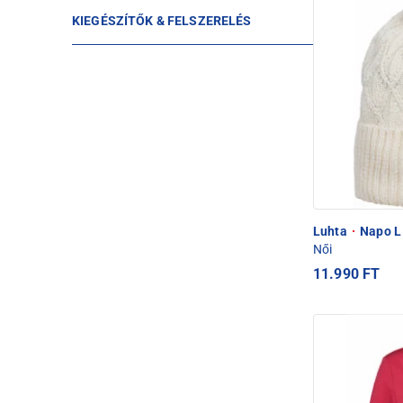
KIEGÉSZÍTŐK & FELSZERELÉS
Luhta
·
Napo L
Női
11.990 FT