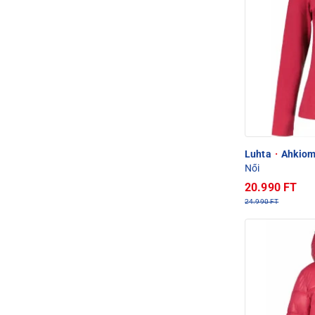
Luhta
·
Ahkioma
Női
20.990 FT
24.990 FT