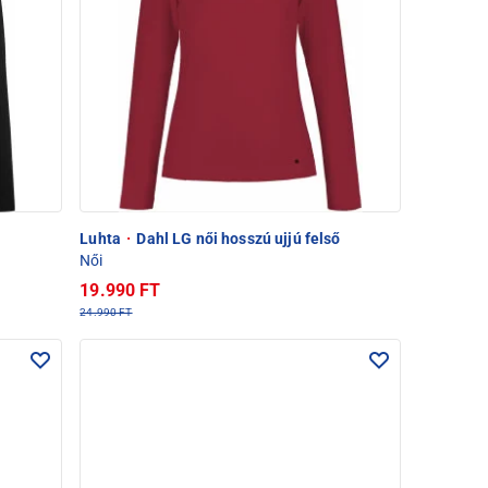
Luhta
·
Dahl LG női hosszú ujjú felső
Női
19.990 FT
24.990 FT