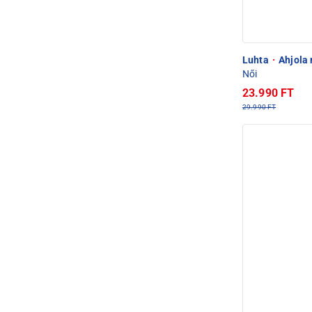
Luhta
·
Ahjola 
Női
23.990 FT
29.990 FT