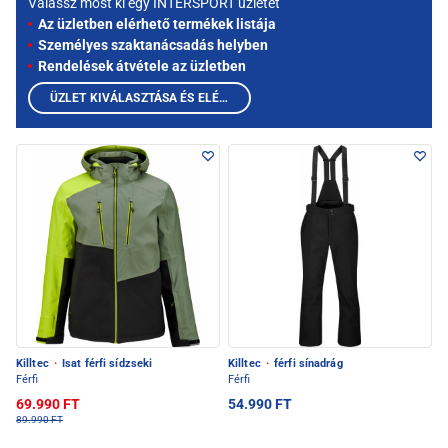
Válassz most ki egy INTERSPORT üzletet
Az üzletben elérhető termékek listája
Személyes szaktanácsadás helyben
Rendelések átvétele az üzletben
ÜZLET KIVÁLASZTÁSA ÉS ELÉRHETŐ TERMÉKEK MEGTEKINTÉSE
Killtec
·
Isat férfi sídzseki
Killtec
·
férfi sínadrág
Férfi
Férfi
69.990 FT
54.990 FT
89.990 FT