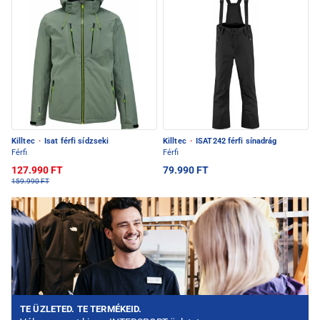
Killtec
·
Isat férfi sídzseki
Killtec
·
ISAT242 férfi sínadrág
Férfi
Férfi
127.990 FT
79.990 FT
159.990 FT
TE ÜZLETED. TE TERMÉKEID.