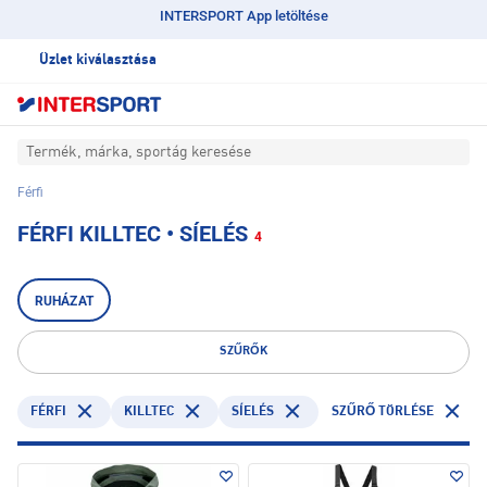
INTERSPORT App letöltése
Üzlet kiválasztása
Termék, márka, sportág keresése
Férfi
FÉRFI KILLTEC • SÍELÉS
4
RUHÁZAT
SZŰRŐK
FÉRFI
KILLTEC
SÍELÉS
SZŰRŐ TÖRLÉSE