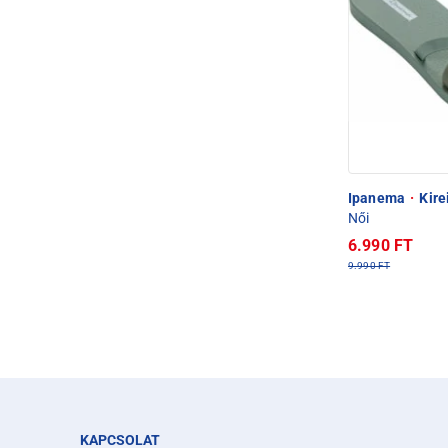
Ipanema
·
Kire
Női
6.990 FT
9.990 FT
KAPCSOLAT