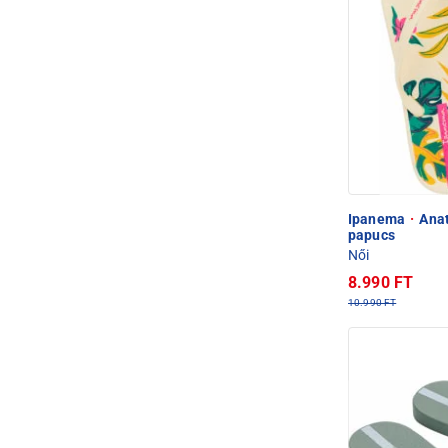
Ipanema
·
Anat
papucs
Női
8.990 FT
10.990 FT