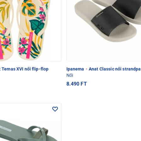
 Temas XVI női flip-flop
Ipanema
·
Anat Classic női strandp
Női
8.490 FT