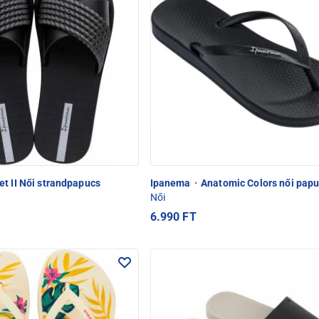
et II Női strandpapucs
Ipanema
·
Anatomic Colors női pap
Női
6.990 FT