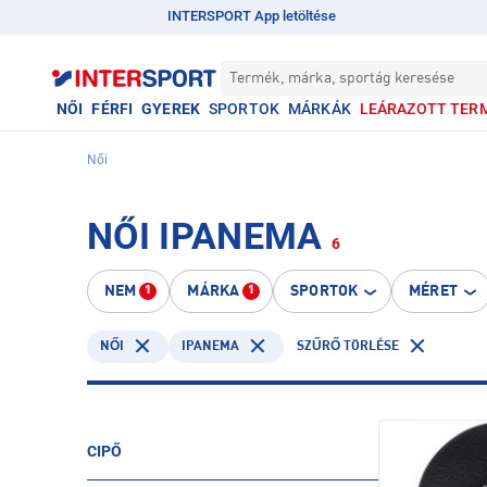
INTERSPORT App letöltése
Termék, márka, sportág keresése
NŐI
FÉRFI
GYEREK
SPORTOK
MÁRKÁK
LEÁRAZOTT TER
Női
NŐI IPANEMA
6
NEM
MÁRKA
SPORTOK
MÉRET
1
1
IPANEMA
NŐI
SZŰRŐ TÖRLÉSE
CIPŐ