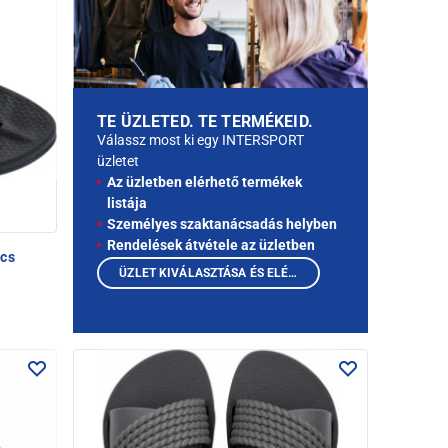
TE ÜZLETED. TE TERMÉKEID.
Válassz most ki egy INTERSPORT
üzletet
Az üzletben elérhető termékek
listája
Személyes szaktanácsadás helyben
Rendelések átvétele az üzletben
ucs
ÜZLET KIVÁLASZTÁSA ÉS ELÉRHETŐ TERMÉKEK MEGTEKINTÉSE