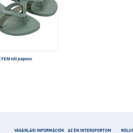
i FEM női papucs
VÁSÁRLÁSI INFORMÁCIÓK
AZ ÉN INTERSPORTOM
RÓLU