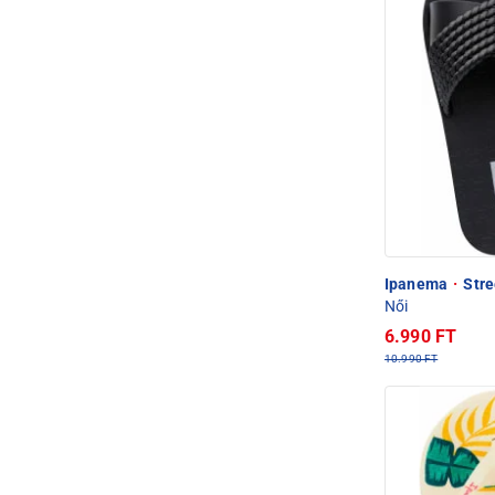
Ipanema
·
Stre
Női
6.990 FT
10.990 FT