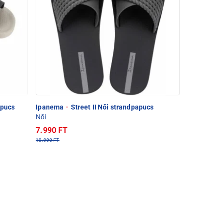
apucs
Ipanema
·
Street II Női strandpapucs
Női
7.990 FT
10.990 FT